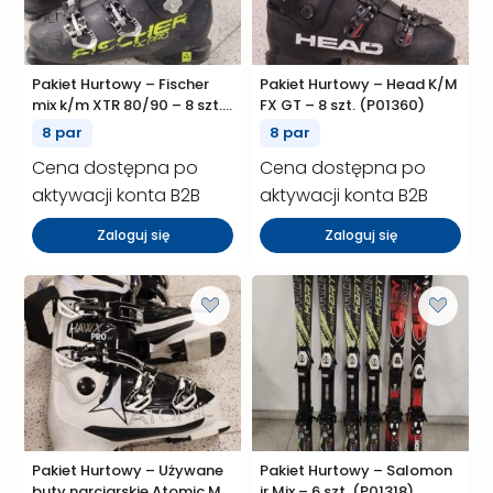
Pakiet Hurtowy – Fischer
Pakiet Hurtowy – Head K/M
mix k/m XTR 80/90 – 8 szt.
FX GT – 8 szt. (P01360)
(P01361)
8 par
8 par
Cena dostępna po
Cena dostępna po
aktywacji konta B2B
aktywacji konta B2B
Zaloguj się
Zaloguj się
Pakiet Hurtowy – Używane
Pakiet Hurtowy – Salomon
buty narciarskie Atomic Mix
jr Mix – 6 szt. (P01318)