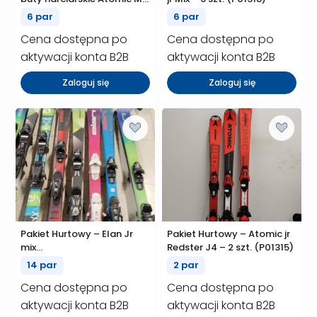
Hawx pro/Hawx
6 par
6 par
plus/Hawx90 – 6 szt.
Cena dostępna po
Cena dostępna po
(P01358)
aktywacji konta B2B
aktywacji konta B2B
Zaloguj się
Zaloguj się
Pakiet Hurtowy – Elan Jr
Pakiet Hurtowy – Atomic jr
mix
Redster J4 – 2 szt. (P01315)
Sky/Exar/Starr/Prodigy/Ace/Explore/Maxx
14 par
2 par
– 14 szt. (P01316)
Cena dostępna po
Cena dostępna po
aktywacji konta B2B
aktywacji konta B2B