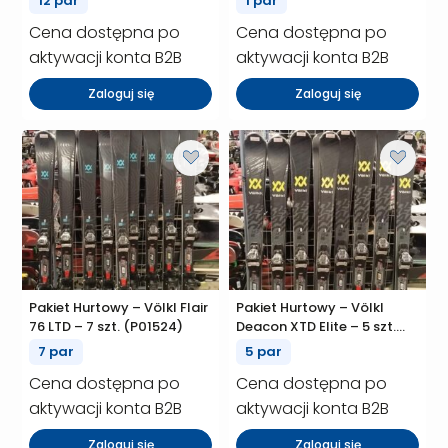
12 par
1 par
Cena dostępna po
Cena dostępna po
aktywacji konta B2B
aktywacji konta B2B
Zaloguj się
Zaloguj się
Pakiet Hurtowy – Völkl Flair
Pakiet Hurtowy – Völkl
76 LTD – 7 szt. (P01524)
Deacon XTD Elite – 5 szt.
(P01523)
7 par
5 par
Cena dostępna po
Cena dostępna po
aktywacji konta B2B
aktywacji konta B2B
Zaloguj się
Zaloguj się