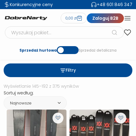
Konkurencyjne ceny
+48 601 846 347
Zaloguj B2B
0,00 zł
Szukaj produktów
Sprzedaż hurtowa
Sprzedaż detaliczna
Filtry
Posortowane według naj
Wyświetlanie 145–192 z 375 wyników
Sortuj według: