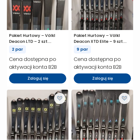
Pakiet Hurtowy – Völkl
Pakiet Hurtowy – Völkl
Deacon LTD – 2 szt.
Deacon XTD Elite – 9 szt.
(P01453)
(P01442)
2 par
9 par
Cena dostępna po
Cena dostępna po
aktywacji konta B2B
aktywacji konta B2B
Zaloguj się
Zaloguj się