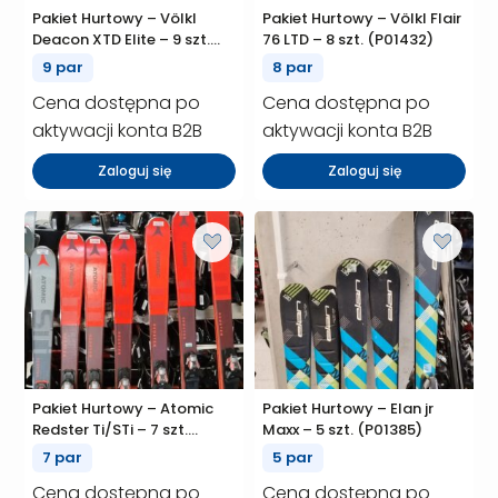
Pakiet Hurtowy – Völkl
Pakiet Hurtowy – Völkl Flair
Deacon XTD Elite – 9 szt.
76 LTD – 8 szt. (P01432)
(P01439)
9 par
8 par
Cena dostępna po
Cena dostępna po
aktywacji konta B2B
aktywacji konta B2B
Zaloguj się
Zaloguj się
Pakiet Hurtowy – Atomic
Pakiet Hurtowy – Elan jr
Redster Ti/STi – 7 szt.
Maxx – 5 szt. (P01385)
(P01424)
7 par
5 par
Cena dostępna po
Cena dostępna po