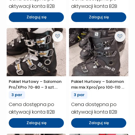
aktywacji konta B2B
aktywacji konta B2B
Zaloguj się
Zaloguj się
Pakiet Hurtowy – Salomon
Pakiet Hurtowy – Salomon
Pro/XPro 70-80 – 3 szt.
mix mix Xpro/pro 100-110 –
(P01370)
3 szt. (P01368)
3 par
3 par
Cena dostępna po
Cena dostępna po
aktywacji konta B2B
aktywacji konta B2B
Zaloguj się
Zaloguj się