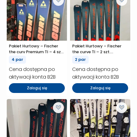
Pakiet Hurtowy – Fischer
Pakiet Hurtowy – Fischer
the curv Premium TI – 4 szt.
the curve TI – 2 szt.
(P01655)
(P01654)
4 par
2 par
Cena dostępna po
Cena dostępna po
aktywacji konta B2B
aktywacji konta B2B
Zaloguj się
Zaloguj się