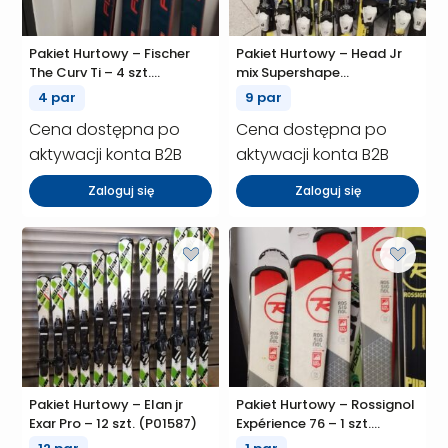
Pakiet Hurtowy – Fischer
Pakiet Hurtowy – Head Jr
The Curv Ti – 4 szt.
mix Supershape
(P01653)
team/Supershape – 9 szt.
4 par
9 par
(P01590)
Cena dostępna po
Cena dostępna po
aktywacji konta B2B
aktywacji konta B2B
Zaloguj się
Zaloguj się
Pakiet Hurtowy – Elan jr
Pakiet Hurtowy – Rossignol
Exar Pro – 12 szt. (P01587)
Expérience 76 – 1 szt.
(P01562)