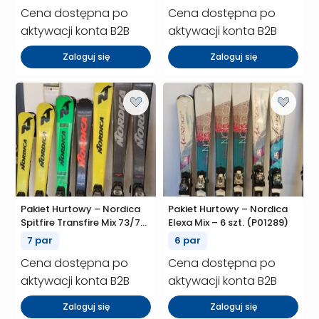
Cena dostępna po
Cena dostępna po
aktywacji konta B2B
aktywacji konta B2B
Zaloguj się
Zaloguj się
Pakiet Hurtowy – Nordica
Pakiet Hurtowy – Nordica
Spitfire Transfire Mix 73/75
Elexa Mix – 6 szt. (P01289)
– 7 szt. (P01290)
7 par
6 par
Cena dostępna po
Cena dostępna po
aktywacji konta B2B
aktywacji konta B2B
Zaloguj się
Zaloguj się