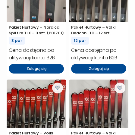
Pakiet Hurtowy – Nordica
Pakiet Hurtowy – Völkl
Spitfire Ti X – 3 szt. (P01701)
Deacon LTD – 12 szt.
(P01700)
3 par
12 par
Cena dostępna po
Cena dostępna po
aktywacji konta B2B
aktywacji konta B2B
Zaloguj się
Zaloguj się
Pakiet Hurtowy – Völkl
Pakiet Hurtowy – Völkl