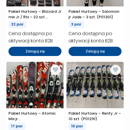
Pakiet Hurtowy – Blizzard Jr
Pakiet Hurtowy – Salomon
mix Jr / Rtx – 22 szt.
jr Jade – 3 szt. (P01301)
(P01306)
22 par
3 par
Cena dostępna po
Cena dostępna po
aktywacji konta B2B
aktywacji konta B2B
Zaloguj się
Zaloguj się
Pakiet Hurtowy – Atomic
Pakiet Hurtowy – Renty Jr –
Mix jr
10 szt. (P01291)
Redster/Maven/Race8 – 17
17 par
10 par
szt. (P01292)