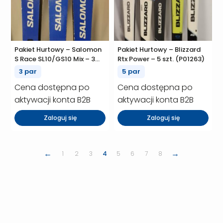
Pakiet Hurtowy – Salomon
Pakiet Hurtowy – Blizzard
S Race SL10/GS10 Mix – 3
Rtx Power – 5 szt. (P01263)
szt. (P01272)
3 par
5 par
Cena dostępna po
Cena dostępna po
aktywacji konta B2B
aktywacji konta B2B
Zaloguj się
Zaloguj się
←
→
1
2
3
4
5
6
7
8