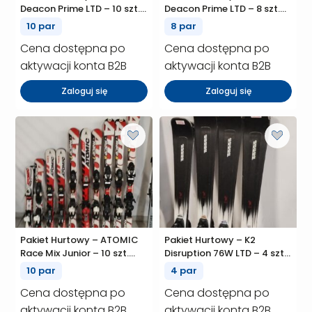
Deacon Prime LTD – 10 szt.
Deacon Prime LTD – 8 szt.
(P01699)
(P01698)
10 par
8 par
Cena dostępna po
Cena dostępna po
aktywacji konta B2B
aktywacji konta B2B
Zaloguj się
Zaloguj się
Pakiet Hurtowy – ATOMIC
Pakiet Hurtowy – K2
Race Mix Junior – 10 szt.
Disruption 76W LTD – 4 szt.
(P01696)
(P01690)
10 par
4 par
Cena dostępna po
Cena dostępna po
aktywacji konta B2B
aktywacji konta B2B