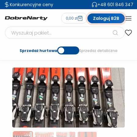
Konkurencyjne ceny
+48 601 846 347
Zaloguj B2B
0,00 zł
Szukaj produktów
Sprzedaż hurtowa
Sprzedaż detaliczna