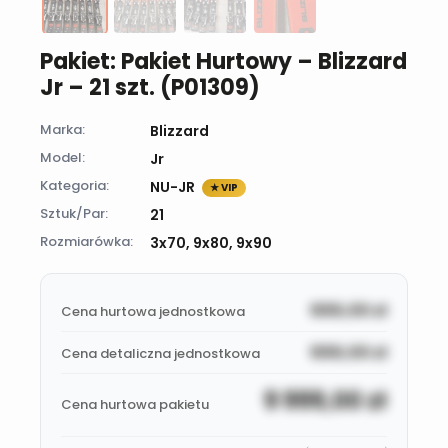
Pakiet: Pakiet Hurtowy – Blizzard
Jr – 21 szt. (P01309)
Marka:
Blizzard
Model:
Jr
Kategoria:
NU-JR
★ VIP
Sztuk/Par:
21
Rozmiarówka:
3x70, 9x80, 9x90
999,00
zł
Cena hurtowa jednostkowa
999,00
zł
Cena detaliczna jednostkowa
9 999,00
zł
Cena hurtowa pakietu