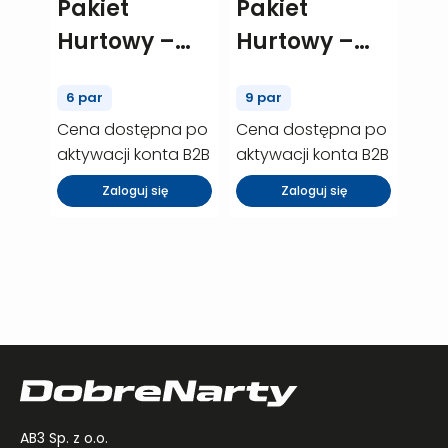
Pakiet
Pakiet
Hurtowy –
Hurtowy –
Salomon jr
Head Jr mix
6 par
9 par
Mix – 6 szt.
Supershape
Cena dostępna po
Cena dostępna po
(P01318)
team/Supershap
aktywacji konta B2B
aktywacji konta B2B
– 9 szt.
Zaloguj się
Zaloguj się
(P01590)
AB3 Sp. z o.o.