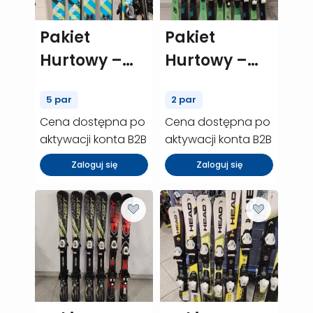
Pakiet
Pakiet
Hurtowy –
Hurtowy –
Elan jr Maxx
Atomic jr
5 par
2 par
– 5 szt.
Redster X2 –
Cena dostępna po
Cena dostępna po
(P01385)
2 szt. (P01211)
aktywacji konta B2B
aktywacji konta B2B
Zaloguj się
Zaloguj się