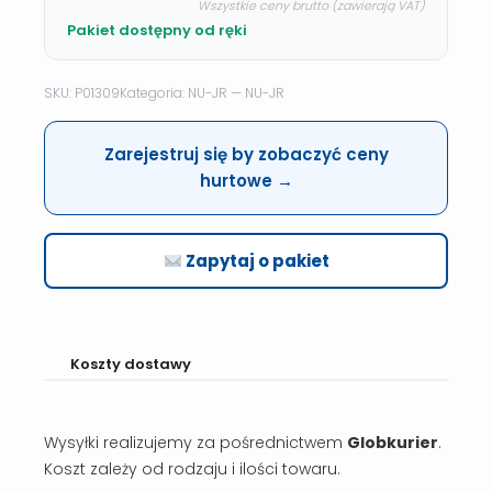
Wszystkie ceny brutto (zawierają VAT)
Pakiet dostępny od ręki
SKU: P01309
Kategoria: NU-JR — NU-JR
Zarejestruj się by zobaczyć ceny
hurtowe →
Zapytaj o pakiet
Koszty dostawy
Wysyłki realizujemy za pośrednictwem
Globkurier
.
Koszt zależy od rodzaju i ilości towaru.