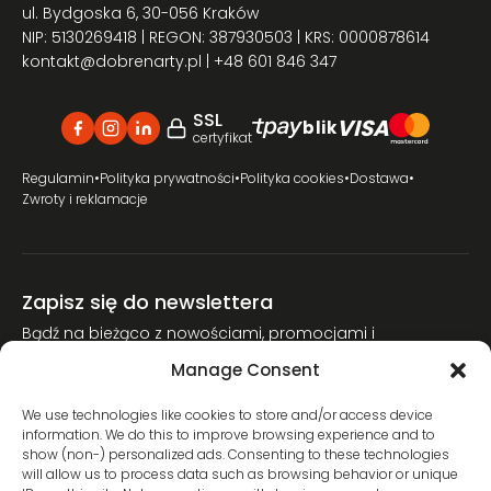
ul. Bydgoska 6, 30-056 Kraków
NIP: 5130269418 | REGON: 387930503 | KRS: 0000878614
kontakt@dobrenarty.pl
| +48 601 846 347
SSL
VISA
blik
certyfikat
Regulamin
•
Polityka prywatności
•
Polityka cookies
•
Dostawa
•
Zwroty i reklamacje
Zapisz się do newslettera
Bądź na bieżąco z nowościami, promocjami i
poradnikami narciarskimi.
Manage Consent
Dołącz do naszej społeczności miłośników nart.
We use technologies like cookies to store and/or access device
information. We do this to improve browsing experience and to
show (non-) personalized ads. Consenting to these technologies
will allow us to process data such as browsing behavior or unique
Wyrażam zgodę na przetwarzanie moich danych osobowych w