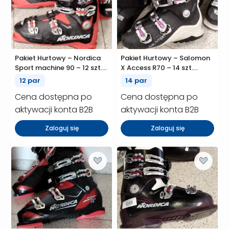
Pakiet Hurtowy – Nordica
Pakiet Hurtowy – Salomon
Sport machine 90 – 12 szt.
X Access R70 – 14 szt.
(P01013)
(P01010)
12 par
14 par
Cena dostępna po
Cena dostępna po
aktywacji konta B2B
aktywacji konta B2B
Zaloguj się
Zaloguj się