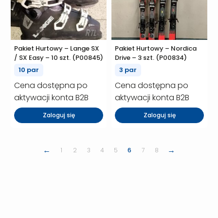
Pakiet Hurtowy – Lange SX
Pakiet Hurtowy – Nordica
/ SX Easy – 10 szt. (P00845)
Drive – 3 szt. (P00834)
10 par
3 par
Cena dostępna po
Cena dostępna po
aktywacji konta B2B
aktywacji konta B2B
Zaloguj się
Zaloguj się
←
→
1
2
3
4
5
6
7
8