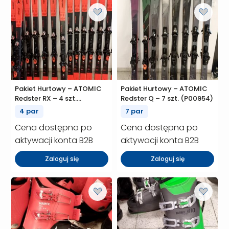
Pakiet Hurtowy – ATOMIC
Pakiet Hurtowy – ATOMIC
Redster RX – 4 szt.
Redster Q – 7 szt. (P00954)
(P00955)
4 par
7 par
Cena dostępna po
Cena dostępna po
aktywacji konta B2B
aktywacji konta B2B
Zaloguj się
Zaloguj się