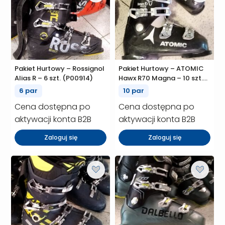
Pakiet Hurtowy – Rossignol
Pakiet Hurtowy – ATOMIC
Alias R – 6 szt. (P00914)
Hawx R70 Magna – 10 szt.
(P00910)
6 par
10 par
Cena dostępna po
Cena dostępna po
aktywacji konta B2B
aktywacji konta B2B
Zaloguj się
Zaloguj się