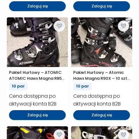
Zaloguj się
Zaloguj się
Pakiet Hurtowy – ATOMIC
Pakiet Hurtowy – Atomic
ATOMIC Hawx Magna R85X
Hawx Magna R90X – 10 szt.
– 10 szt. (P00918)
(P00917)
10 par
10 par
Cena dostępna po
Cena dostępna po
aktywacji konta B2B
aktywacji konta B2B
Zaloguj się
Zaloguj się