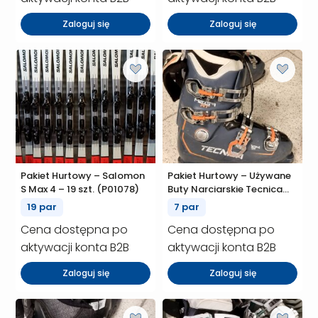
Zaloguj się
Zaloguj się
Pakiet Hurtowy – Salomon
Pakiet Hurtowy – Używane
S Max 4 – 19 szt. (P01078)
Buty Narciarskie Tecnica
Mega RT 104mm – 7 szt.
19 par
7 par
(P01070)
Cena dostępna po
Cena dostępna po
aktywacji konta B2B
aktywacji konta B2B
Zaloguj się
Zaloguj się