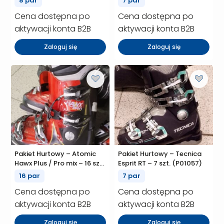
8 par
7 par
Cena dostępna po
Cena dostępna po
aktywacji konta B2B
aktywacji konta B2B
Zaloguj się
Zaloguj się
Pakiet Hurtowy – Atomic
Pakiet Hurtowy – Tecnica
Hawx Plus / Pro mix – 16 szt.
Esprit RT – 7 szt. (P01057)
(P01058)
16 par
7 par
Cena dostępna po
Cena dostępna po
aktywacji konta B2B
aktywacji konta B2B
Zaloguj się
Zaloguj się