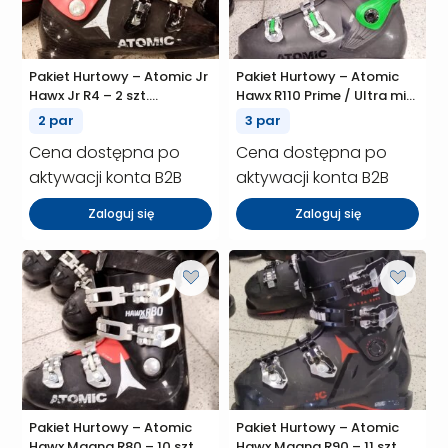
Pakiet Hurtowy – Atomic Jr
Pakiet Hurtowy – Atomic
Hawx Jr R4 – 2 szt.
Hawx R110 Prime / Ultra mix
(P00947)
– 3 szt. (P00942)
2 par
3 par
Cena dostępna po
Cena dostępna po
aktywacji konta B2B
aktywacji konta B2B
Zaloguj się
Zaloguj się
Pakiet Hurtowy – Atomic
Pakiet Hurtowy – Atomic
Hawx Magna R80 – 10 szt.
Hawx Magna R90 – 11 szt.