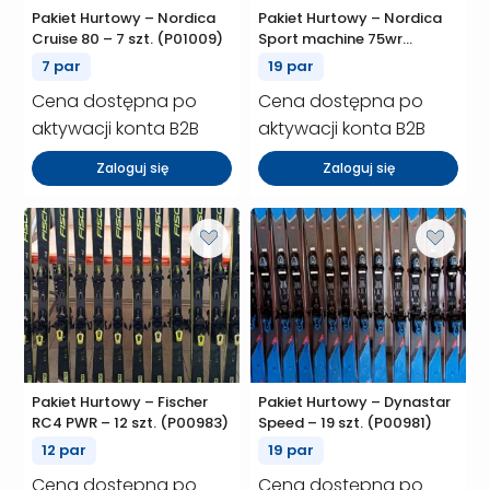
Pakiet Hurtowy – Nordica
Pakiet Hurtowy – Nordica
Cruise 80 – 7 szt. (P01009)
Sport machine 75wr
(18par) / ST (1para) – 19
7 par
19 par
szt. (P01008)
Cena dostępna po
Cena dostępna po
aktywacji konta B2B
aktywacji konta B2B
Zaloguj się
Zaloguj się
Pakiet Hurtowy – Fischer
Pakiet Hurtowy – Dynastar
RC4 PWR – 12 szt. (P00983)
Speed – 19 szt. (P00981)
12 par
19 par
Cena dostępna po
Cena dostępna po