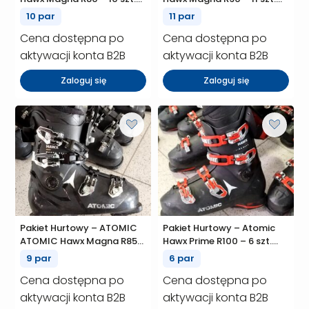
(P00936)
(P00935)
10 par
11 par
Cena dostępna po
Cena dostępna po
aktywacji konta B2B
aktywacji konta B2B
Zaloguj się
Zaloguj się
Pakiet Hurtowy – ATOMIC
Pakiet Hurtowy – Atomic
ATOMIC Hawx Magna R85X
Hawx Prime R100 – 6 szt.
– 9 szt. (P00920)
(P00919)
9 par
6 par
Cena dostępna po
Cena dostępna po
aktywacji konta B2B
aktywacji konta B2B