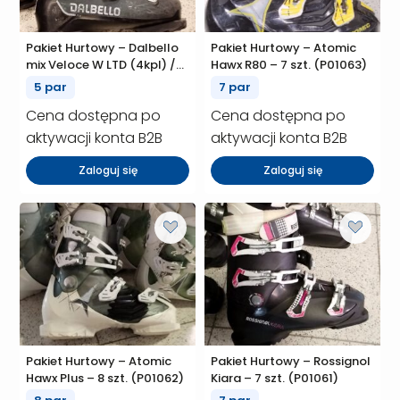
Pakiet Hurtowy – Dalbello
Pakiet Hurtowy – Atomic
mix Veloce W LTD (4kpl) /
Hawx R80 – 7 szt. (P01063)
DS LTD AX W (1kpl) – 5 szt.
5 par
7 par
(P01066)
Cena dostępna po
Cena dostępna po
aktywacji konta B2B
aktywacji konta B2B
Zaloguj się
Zaloguj się
Pakiet Hurtowy – Atomic
Pakiet Hurtowy – Rossignol
Hawx Plus – 8 szt. (P01062)
Kiara – 7 szt. (P01061)