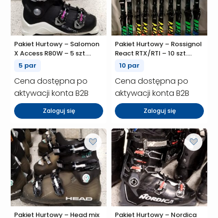
Pakiet Hurtowy – Salomon
Pakiet Hurtowy – Rossignol
X Access R80W – 5 szt.
React RTX/RTI – 10 szt.
(P01094)
(P01093)
5 par
10 par
Cena dostępna po
Cena dostępna po
aktywacji konta B2B
aktywacji konta B2B
Zaloguj się
Zaloguj się
Pakiet Hurtowy – Head mix
Pakiet Hurtowy – Nordica