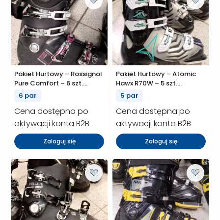
Pakiet Hurtowy – Rossignol
Pakiet Hurtowy – Atomic
Pure Comfort – 6 szt.
Hawx R70W – 5 szt.
(P01069)
(P01067)
6 par
5 par
Cena dostępna po
Cena dostępna po
aktywacji konta B2B
aktywacji konta B2B
Zaloguj się
Zaloguj się