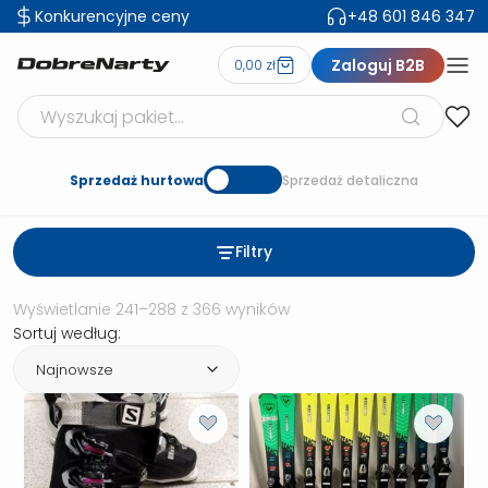
Konkurencyjne ceny
+48 601 846 347
Zaloguj B2B
0,00 zł
Szukaj produktów
Sprzedaż hurtowa
Sprzedaż detaliczna
Filtry
Posortowane według naj
Wyświetlanie 241–288 z 366 wyników
Sortuj według: