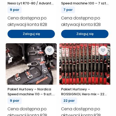
Nexo Lyt R70-80 / Advant
Speed machine 100 – 7 szt.
Edge R75 – 9 szt. (P01084)
(P01083)
9 par
7 par
Cena dostępna po
Cena dostępna po
aktywacji konta B2B
aktywacji konta B2B
Zaloguj się
Zaloguj się
Pakiet Hurtowy – Nordica
Pakiet Hurtowy –
Speed machine 110 – 9 szt.
ROSSIGNOL Hero mix – 22
(P01081)
szt. (P01080)
9 par
22 par
Cena dostępna po
Cena dostępna po
aktywacji konta B2B
aktywacji konta B2B