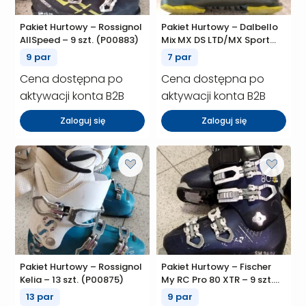
Pakiet Hurtowy – Rossignol
Pakiet Hurtowy – Dalbello
AllSpeed – 9 szt. (P00883)
Mix MX DS LTD/MX Sport
LTD/Veloce LTD – 7 szt.
9 par
7 par
(P00881)
Cena dostępna po
Cena dostępna po
aktywacji konta B2B
aktywacji konta B2B
Zaloguj się
Zaloguj się
Pakiet Hurtowy – Rossignol
Pakiet Hurtowy – Fischer
Kelia – 13 szt. (P00875)
My RC Pro 80 XTR – 9 szt.
(P00861)
13 par
9 par