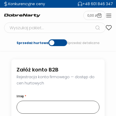
Konkurencyjne ceny
+48 601 846 347
0,00 zł
Szukaj produktów
Sprzedaż hurtowa
Sprzedaż detaliczna
Załóż konto B2B
Rejestracja konta firmowego — dostęp do
cen hurtowych
Imię
*