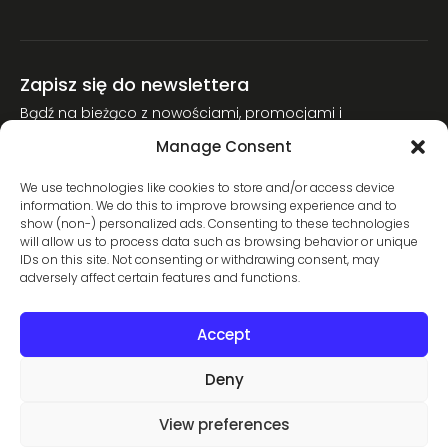
Zapisz się do newslettera
Bądź na bieżąco z nowościami, promocjami i
poradnikami narciarskimi.
Manage Consent
Dołącz do naszej społeczności miłośników nart.
We use technologies like cookies to store and/or access device
information. We do this to improve browsing experience and to
show (non-) personalized ads. Consenting to these technologies
will allow us to process data such as browsing behavior or unique
Wyrażam zgodę na przetwarzanie moich danych osobowych w
IDs on this site. Not consenting or withdrawing consent, may
celu wysyłki newslettera zgodnie z Polityką Prywatności. Zgodę
adversely affect certain features and functions.
można wycofać w dowolnym momencie.
Accept
Zapisz się
Deny
View preferences
Copyright © 2026 All rights reserved. Powered by
WebyJuice