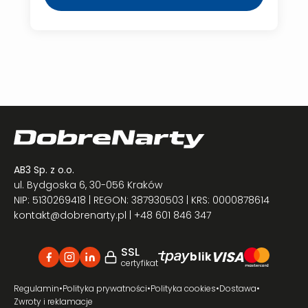
AB3 Sp. z o.o.
ul. Bydgoska 6, 30-056 Kraków
NIP: 5130269418 | REGON: 387930503 | KRS: 0000878614
kontakt@dobrenarty.pl
| +48 601 846 347
SSL
VISA
blik
certyfikat
Regulamin
•
Polityka prywatności
•
Polityka cookies
•
Dostawa
•
Zwroty i reklamacje