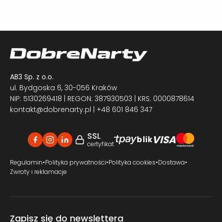
AB3 Sp. z o.o.
ul. Bydgoska 6, 30-056 Kraków
NIP: 5130269418 | REGON: 387930503 | KRS: 0000878614
kontakt@dobrenarty.pl
| +48 601 846 347
SSL
VISA
blik
certyfikat
Regulamin
•
Polityka prywatności
•
Polityka cookies
•
Dostawa
•
Zwroty i reklamacje
Zapisz się do newslettera