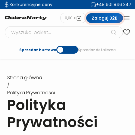
Konkurencyjne ceny
+48 601 846 347
Zaloguj B2B
0,00 zł
Szukaj produktów
Sprzedaż hurtowa
Sprzedaż detaliczna
Strona główna
/
Polityka Prywatności
Polityka
Prywatności