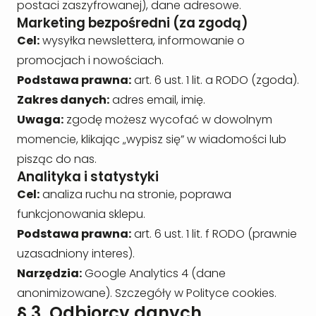
postaci zaszyfrowanej), dane adresowe.
Marketing bezpośredni (za zgodą)
Cel:
wysyłka newslettera, informowanie o
promocjach i nowościach.
Podstawa prawna:
art. 6 ust. 1 lit. a RODO (zgoda).
Zakres danych:
adres email, imię.
Uwaga:
zgodę możesz wycofać w dowolnym
momencie, klikając „wypisz się” w wiadomości lub
pisząc do nas.
Analityka i statystyki
Cel:
analiza ruchu na stronie, poprawa
funkcjonowania sklepu.
Podstawa prawna:
art. 6 ust. 1 lit. f RODO (prawnie
uzasadniony interes).
Narzędzia:
Google Analytics 4 (dane
anonimizowane). Szczegóły w
Polityce cookies
.
§ 3. Odbiorcy danych