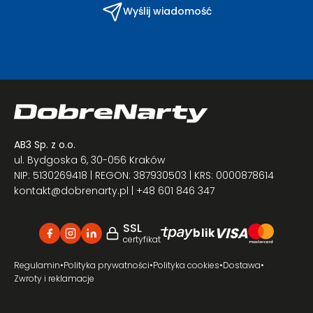
Wyślij wiadomość
AB3 Sp. z o.o.
ul. Bydgoska 6, 30-056 Kraków
NIP: 5130269418 | REGON: 387930503 | KRS: 0000878614
kontakt@dobrenarty.pl
| +48 601 846 347
SSL
VISA
blik
certyfikat
Regulamin
•
Polityka prywatności
•
Polityka cookies
•
Dostawa
•
Zwroty i reklamacje