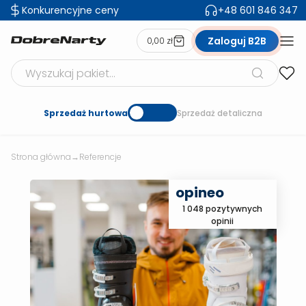
Konkurencyjne ceny
+48 601 846 347
Zaloguj B2B
0,00 zł
Szukaj produktów
Sprzedaż hurtowa
Sprzedaż detaliczna
Strona główna
→
Referencje
opineo
1 048 pozytywnych
opinii