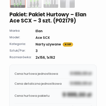
Pakiet: Pakiet Hurtowy – Elan
Ace SCX – 3 szt. (P02179)
Marka:
Elan
Model:
Ace SCX
Kategoria:
Narty używane
★ VIP
Sztuk/Par:
3
Rozmiarówka:
2x156, 1x162
9 999,00
zł
Cena hurtowa jednostkowa
9 999,00
zł
Cena detaliczna jednostkowa
9 999,00
zł
Cena hurtowa pakietu