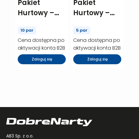
Pakiet
Pakiet
Hurtowy –
Hurtowy –
NORDICA
ATOMIC
10 par
5 par
Spitfire 73 –
Skate
Cena dostępna po
Cena dostępna po
10 szt.
race/pro – 5
aktywacji konta B2B
aktywacji konta B2B
(P02442)
szt. (P02356)
Zaloguj się
Zaloguj się
AB3 Sp. z o.o.