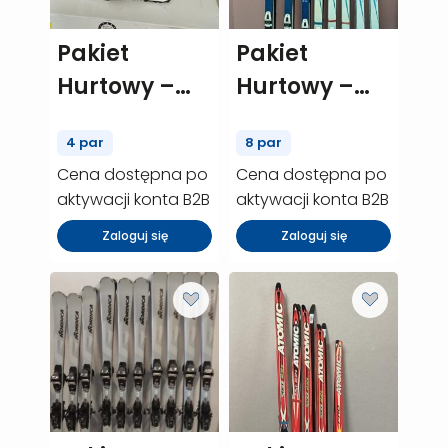
Pakiet
Pakiet
Hurtowy –
Hurtowy –
Dynafit TL T7
narty
4 par
8 par
– 4 szt.
biegowe
Cena dostępna po
Cena dostępna po
(P02409)
używane
aktywacji konta B2B
aktywacji konta B2B
SALOMON
Zaloguj się
Zaloguj się
Snowscape 7
– 8 szt.
(P02352)