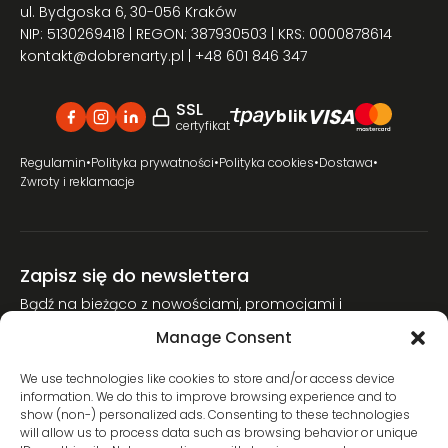
ul. Bydgoska 6, 30-056 Kraków
NIP: 5130269418 | REGON: 387930503 | KRS: 0000878614
kontakt@dobrenarty.pl
| +48 601 846 347
SSL
VISA
blik
certyfikat
Regulamin
•
Polityka prywatności
•
Polityka cookies
•
Dostawa
•
Zwroty i reklamacje
Zapisz się do newslettera
Bądź na bieżąco z nowościami, promocjami i
poradnikami narciarskimi.
Manage Consent
Dołącz do naszej społeczności miłośników nart.
We use technologies like cookies to store and/or access device
information. We do this to improve browsing experience and to
show (non-) personalized ads. Consenting to these technologies
will allow us to process data such as browsing behavior or unique
Wyrażam zgodę na przetwarzanie moich danych osobowych w