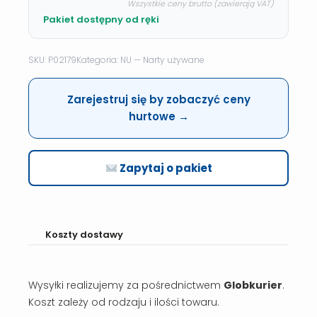
Wszystkie ceny brutto (zawierają VAT)
Pakiet dostępny od ręki
SKU: P02179
Kategoria: NU — Narty używane
Zarejestruj się by zobaczyć ceny
hurtowe →
Zapytaj o pakiet
Koszty dostawy
Wysyłki realizujemy za pośrednictwem
Globkurier
.
Koszt zależy od rodzaju i ilości towaru.