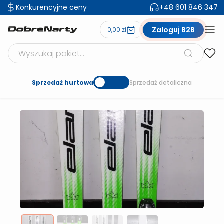
Konkurencyjne ceny
+48 601 846 347
Zaloguj B2B
0,00 zł
Szukaj produktów
Sprzedaż hurtowa
Sprzedaż detaliczna