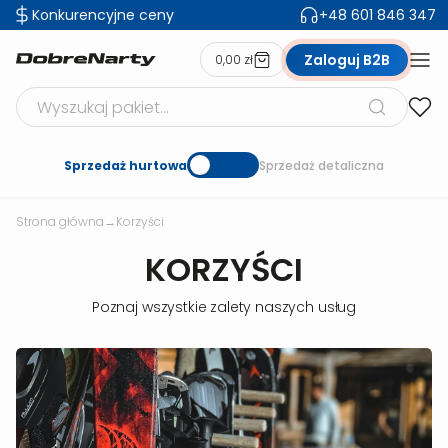
Konkurencyjne ceny
+48 601 846 347
Zaloguj B2B
0,00 zł
Szukaj produktów
Sprzedaż hurtowa
Sprzedaż detaliczna
Strona główna
→
Korzyści
KORZYŚCI
Poznaj wszystkie zalety naszych usług