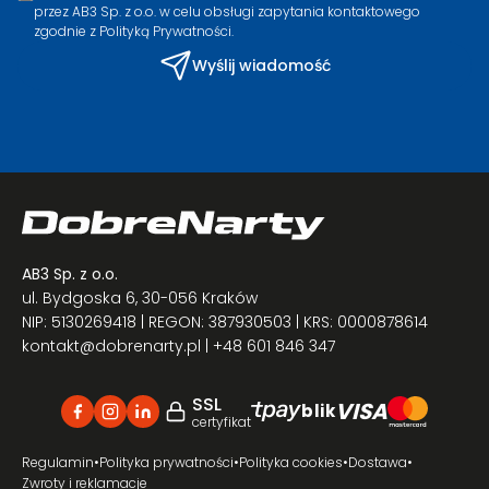
przez AB3 Sp. z o.o. w celu obsługi zapytania kontaktowego
zgodnie z Polityką Prywatności.
Wyślij wiadomość
AB3 Sp. z o.o.
ul. Bydgoska 6, 30-056 Kraków
NIP: 5130269418 | REGON: 387930503 | KRS: 0000878614
kontakt@dobrenarty.pl
| +48 601 846 347
SSL
VISA
blik
certyfikat
Regulamin
•
Polityka prywatności
•
Polityka cookies
•
Dostawa
•
Zwroty i reklamacje