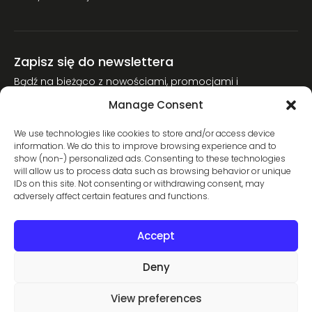
Zapisz się do newslettera
Bądź na bieżąco z nowościami, promocjami i
poradnikami narciarskimi.
Manage Consent
Dołącz do naszej społeczności miłośników nart.
We use technologies like cookies to store and/or access device
information. We do this to improve browsing experience and to
show (non-) personalized ads. Consenting to these technologies
will allow us to process data such as browsing behavior or unique
Wyrażam zgodę na przetwarzanie moich danych osobowych w
IDs on this site. Not consenting or withdrawing consent, may
celu wysyłki newslettera zgodnie z Polityką Prywatności. Zgodę
adversely affect certain features and functions.
można wycofać w dowolnym momencie.
Accept
Zapisz się
Deny
View preferences
Copyright © 2026 All rights reserved. Powered by
WebyJuice