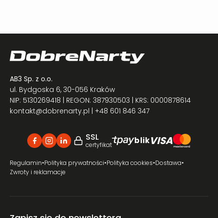
AB3 Sp. z o.o.
ul. Bydgoska 6, 30-056 Kraków
NIP: 5130269418 | REGON: 387930503 | KRS: 0000878614
kontakt@dobrenarty.pl
| +48 601 846 347
SSL
VISA
blik
certyfikat
Regulamin
•
Polityka prywatności
•
Polityka cookies
•
Dostawa
•
Zwroty i reklamacje
Zapisz się do newslettera