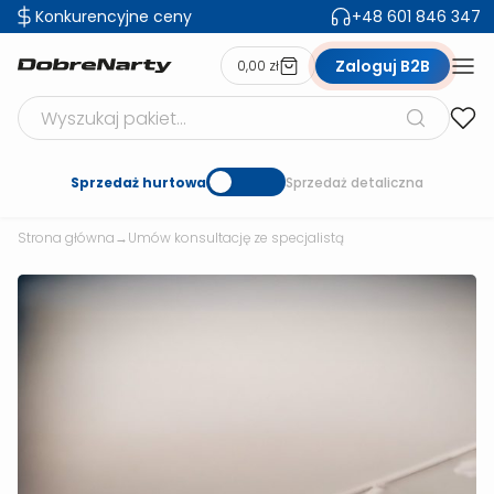
Konkurencyjne ceny
+48 601 846 347
Zaloguj B2B
0,00 zł
Szukaj produktów
Sprzedaż hurtowa
Sprzedaż detaliczna
Strona główna
→
Umów konsultację ze specjalistą