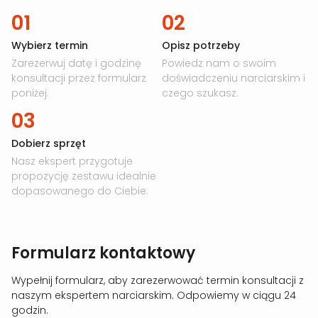
01
02
Wybierz termin
Opisz potrzeby
Zarezerwuj datę i godzinę
Powiedz nam o swoim
konsultacji przez formularz
doświadczeniu narciarskim i
poniżej.
czego szukasz.
03
Dobierz sprzęt
Nasz ekspert przygotuje
propozycję zestawu idealnie
dopasowanego do Ciebie.
Formularz kontaktowy
Wypełnij formularz, aby zarezerwować termin konsultacji z
naszym ekspertem narciarskim. Odpowiemy w ciągu 24
godzin.