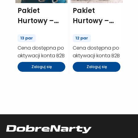
Pakiet
Pakiet
Hurtowy –
Hurtowy –
Rossignol
Salomon S
13 par
12 par
Kelia – 13 szt.
Pro – 12 szt.
Cena dostępna po
Cena dostępna po
(P00875)
(P00600)
aktywacji konta B2B
aktywacji konta B2B
Zaloguj się
Zaloguj się