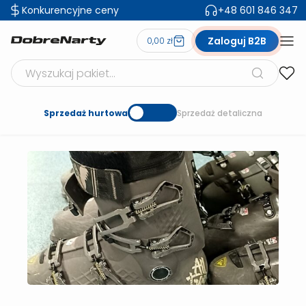
Konkurencyjne ceny
+48 601 846 347
Zaloguj B2B
0,00 zł
Szukaj produktów
Sprzedaż hurtowa
Sprzedaż detaliczna