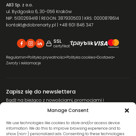
AB3 Sp. z o.o.
ul. Bydgoska 6, 30-056 Kraków
NIP: 5130269418 | REGON: 387930503 | KRS: 0000878614
kontakt@dobrenarty.pl
| +48 601 846 347
SSL
VISA
blik
certyfikat
Regulamin
•
Polityka prywatności
•
Polityka cookies
•
Dostawa
•
Zwroty i reklamacje
Zapisz się do newslettera
Bądź na bieżąco z nowościami, promocjami i
poradnikami narciarskimi.
Manage Consent
Dołącz do naszej społeczności miłośników nart.
We use technologies like cookies to store and/or access device
information. We do this to improve browsing experience and to
show (non-) personalized ads. Consenting to these technologies