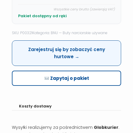
Wszystkie ceny brutto (zawierają VAT)
Pakiet dostępny od ręki
SKU: P00321
Kategoria: BNU — Buty narciarskie używane
Zarejestruj się by zobaczyć ceny
hurtowe →
Zapytaj o pakiet
Koszty dostawy
Wysyłki realizujemy za pośrednictwem
Globkurier
.