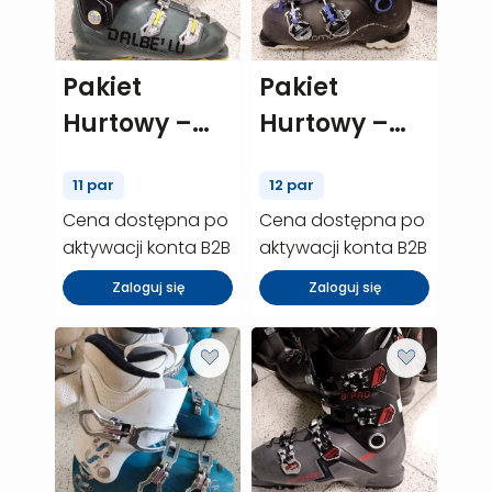
Pakiet
Pakiet
Hurtowy –
Hurtowy –
Dalbello MX
Salomon X
11 par
12 par
DS LTD – 11
Pro – 12 szt.
Cena dostępna po
Cena dostępna po
szt. (P00718)
(P00529)
aktywacji konta B2B
aktywacji konta B2B
Zaloguj się
Zaloguj się