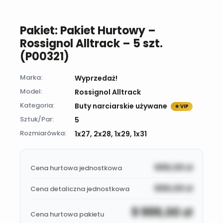
Pakiet: Pakiet Hurtowy –
Rossignol Alltrack – 5 szt.
(P00321)
Marka:
Wyprzedaż!
Model:
Rossignol Alltrack
Kategoria:
Buty narciarskie używane
★ VIP
Sztuk/Par:
5
Rozmiarówka:
1x27, 2x28, 1x29, 1x31
999,00
zł
Cena hurtowa jednostkowa
999,00
zł
Cena detaliczna jednostkowa
9 999,00
zł
Cena hurtowa pakietu