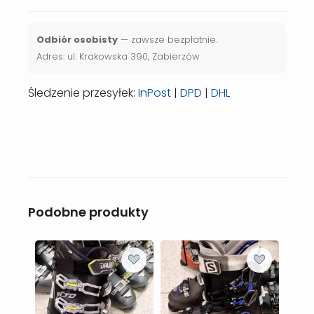
Odbiór osobisty
— zawsze bezpłatnie.
Adres: ul. Krakowska 390, Zabierzów
Śledzenie przesyłek:
InPost
|
DPD
|
DHL
Podobne produkty