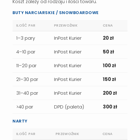
Koszt zależy od rodzaju i ilości towaru.
BUTY NARCIARSKIE / SNOWBOARDOWE
ILOŚĆ PAR
PRZEWOŹNIK
CENA
1–3 pary
InPost Kurier
20 zł
4–10 par
InPost Kurier
50 zł
11–20 par
InPost Kurier
100 zł
21–30 par
InPost Kurier
150 zł
31–40 par
InPost Kurier
200 zł
>40 par
DPD (paleta)
300 zł
NARTY
ILOŚĆ PAR
PRZEWOŹNIK
CENA