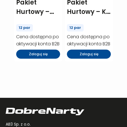
Pakiet
Pakiet
Hurtowy –
Hurtowy – K2
Salomon
Charger – 12
12 par
12 par
Max 06 – 12
szt. (P00072)
Cena dostępna po
Cena dostępna po
szt. (P00073)
aktywacji konta B2B
aktywacji konta B2B
Zaloguj się
Zaloguj się
AB3 Sp. z o.o.