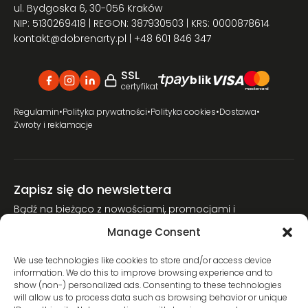
ul. Bydgoska 6, 30-056 Kraków
NIP: 5130269418 | REGON: 387930503 | KRS: 0000878614
kontakt@dobrenarty.pl
| +48 601 846 347
SSL
VISA
blik
certyfikat
Regulamin
•
Polityka prywatności
•
Polityka cookies
•
Dostawa
•
Zwroty i reklamacje
Zapisz się do newslettera
Bądź na bieżąco z nowościami, promocjami i
poradnikami narciarskimi.
Manage Consent
Dołącz do naszej społeczności miłośników nart.
We use technologies like cookies to store and/or access device
information. We do this to improve browsing experience and to
show (non-) personalized ads. Consenting to these technologies
will allow us to process data such as browsing behavior or unique
Wyrażam zgodę na przetwarzanie moich danych osobowych w