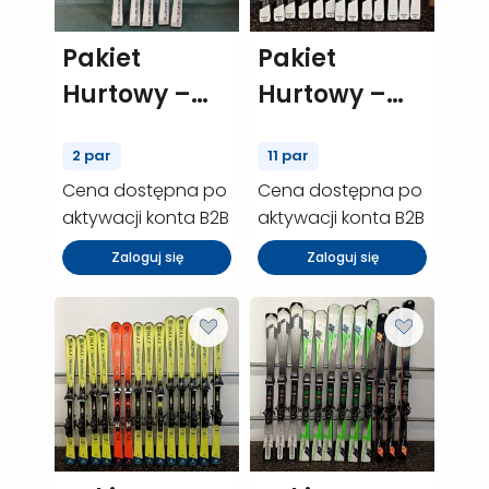
Pakiet
Pakiet
Hurtowy –
Hurtowy –
Elan element
Rossignol
2 par
11 par
w – 2 szt.
React rt – 11
Cena dostępna po
Cena dostępna po
(P00317)
szt. (P00453)
aktywacji konta B2B
aktywacji konta B2B
Zaloguj się
Zaloguj się