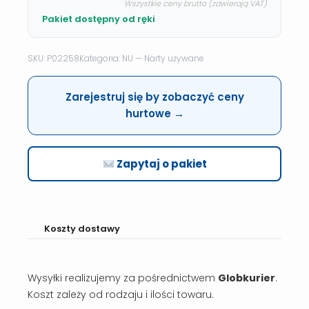
Wszystkie ceny brutto (zawierają VAT)
Pakiet dostępny od ręki
SKU: P02258
Kategoria: NU — Narty używane
Zarejestruj się by zobaczyć ceny
hurtowe →
Zapytaj o pakiet
Koszty dostawy
Wysyłki realizujemy za pośrednictwem
Globkurier
.
Koszt zależy od rodzaju i ilości towaru.