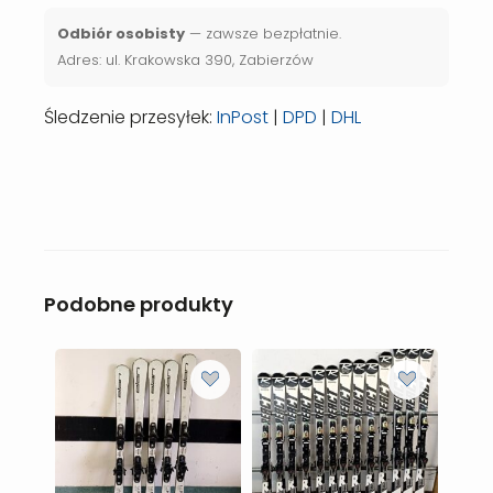
Odbiór osobisty
— zawsze bezpłatnie.
Adres: ul. Krakowska 390, Zabierzów
Śledzenie przesyłek:
InPost
|
DPD
|
DHL
Podobne produkty