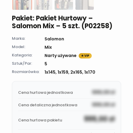
Pakiet: Pakiet Hurtowy –
Salomon Mix – 5 szt. (P02258)
Marka:
Salomon
Model:
Mix
Kategoria:
Narty używane
★ VIP
Sztuk/Par:
5
Rozmiarówka:
1x145, 1x159, 2x165, 1x170
999,00
zł
Cena hurtowa jednostkowa
999,00
zł
Cena detaliczna jednostkowa
999,00
zł
Cena hurtowa pakietu