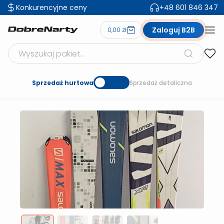
Konkurencyjne ceny
+48 601 846 347
Zaloguj B2B
0,00 zł
Szukaj produktów
Sprzedaż hurtowa
Sprzedaż detaliczna