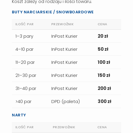
Koszt zależy od rodzaju i ilości towaru.
BUTY NARCIARSKIE / SNOWBOARDOWE
ILOŚĆ PAR
PRZEWOŹNIK
CENA
1–3 pary
InPost Kurier
20 zł
4–10 par
InPost Kurier
50 zł
11–20 par
InPost Kurier
100 zł
21–30 par
InPost Kurier
150 zł
31–40 par
InPost Kurier
200 zł
>40 par
DPD (paleta)
300 zł
NARTY
ILOŚĆ PAR
PRZEWOŹNIK
CENA