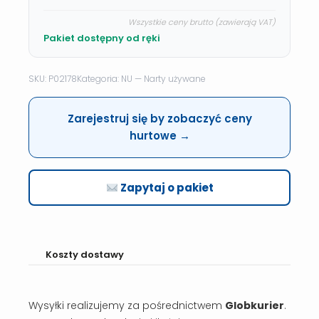
Wszystkie ceny brutto (zawierają VAT)
Pakiet dostępny od ręki
SKU: P02178
Kategoria: NU — Narty używane
Zarejestruj się by zobaczyć ceny
hurtowe →
Zapytaj o pakiet
Koszty dostawy
Wysyłki realizujemy za pośrednictwem
Globkurier
.