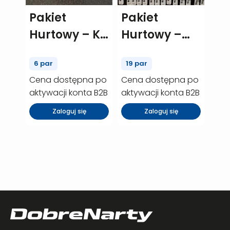
Pakiet
Pakiet
Hurtowy – K2
Hurtowy –
AMP Strike –
HEAD shape
6 par
19 par
6 szt.
3.0 – 19 szt.
Cena dostępna po
Cena dostępna po
(P00018)
(P00445)
aktywacji konta B2B
aktywacji konta B2B
Zaloguj się
Zaloguj się