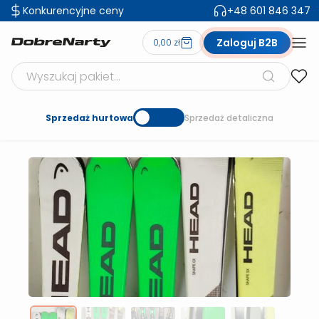
Konkurencyjne ceny
+48 601 846 347
Zaloguj B2B
0,00 zł
Szukaj produktów
Sprzedaż hurtowa
Sprzedaż detaliczna