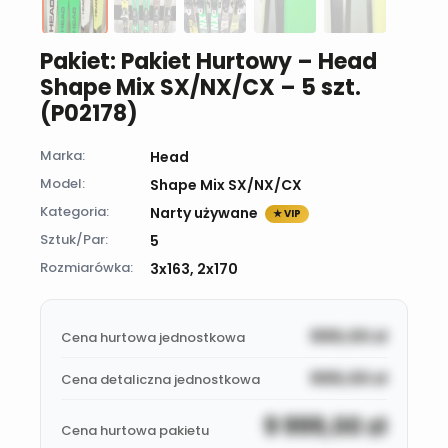
Pakiet: Pakiet Hurtowy – Head
Shape Mix SX/NX/CX – 5 szt.
(P02178)
Marka:
Head
Model:
Shape Mix SX/NX/CX
Kategoria:
Narty używane
★ VIP
Sztuk/Par:
5
Rozmiarówka:
3x163, 2x170
999,00
zł
Cena hurtowa jednostkowa
999,00
zł
Cena detaliczna jednostkowa
9 999,00
zł
Cena hurtowa pakietu