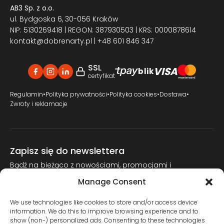
AB3 Sp. z o.o.
ul. Bydgoska 6, 30-056 Kraków
NIP: 5130269418 | REGON: 387930503 | KRS: 0000878614
kontakt@dobrenarty.pl
| +48 601 846 347
SSL
VISA
blik
certyfikat
Regulamin
•
Polityka prywatności
•
Polityka cookies
•
Dostawa
•
Zwroty i reklamacje
Zapisz się do newslettera
Bądź na bieżąco z nowościami, promocjami i
poradnikami narciarskimi.
Manage Consent
Dołącz do naszej społeczności miłośników nart.
We use technologies like cookies to store and/or access device
information. We do this to improve browsing experience and to
show (non-) personalized ads. Consenting to these technologies