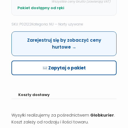
Wszystkie ceny brutto (zawierają VAT)
Pakiet dostępny od ręki
SKU: P02122
Kategoria: NU — Narty używane
Zarejestruj się by zobaczyć ceny
hurtowe →
Zapytaj o pakiet
Koszty dostawy
Wysyłki realizujemy za pośrednictwem
Globkurier
.
Koszt zależy od rodzaju i ilości towaru.