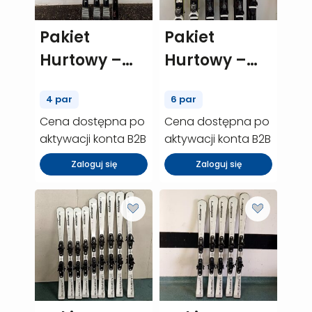
Pakiet
Pakiet
Hurtowy –
Hurtowy –
Head Joy – 4
Rossignol
4 par
6 par
szt. (P00142)
Pursuit P400
Cena dostępna po
Cena dostępna po
– 6 szt.
aktywacji konta B2B
aktywacji konta B2B
(P00457)
Zaloguj się
Zaloguj się