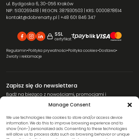
ul. Bydgoska 6, 30-056 Kraków
NIP: 5130269418 | REGON: 387930503 | KRS: 0000878614
kontakt@dobrenarty.pl
| +48 601 846 347
SSL
VISA
blik
certyfikat
Regulamin
•
Polityka prywatności
•
Polityka cookies
•
Dostawa
•
Zwroty i reklamacje
Zapisz się do newslettera
Bądź na bieżąco z nowościami, promocjami i
poradnikami narciarskimi.
Manage Consent
Dołącz do naszej społeczności miłośników nart.
We use technologies like cookies to store and/or access device
information. We do this to improve browsing experience and to
show (non-) personalized ads. Consenting to these technologies
will allow us to process data such as browsing behavior or unique
Wyrażam zgodę na przetwarzanie moich danych osobowych w