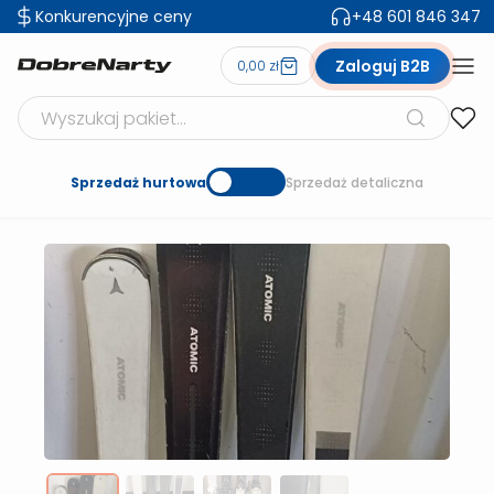
Konkurencyjne ceny
+48 601 846 347
Zaloguj B2B
0,00 zł
Szukaj produktów
Sprzedaż hurtowa
Sprzedaż detaliczna