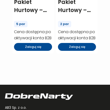
Pakiet
Pakiet
Hurtowy –
Hurtowy –
ELAN
Elan element
5 par
2 par
element W –
w – 2 szt.
Cena dostępna po
Cena dostępna po
5 szt.
(P00317)
aktywacji konta B2B
aktywacji konta B2B
(P00309)
Zaloguj się
Zaloguj się
AB3 Sp. z o.o.