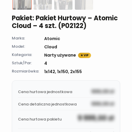
Pakiet: Pakiet Hurtowy – Atomic
Cloud – 4 szt. (P02122)
Marka:
Atomic
Model:
Cloud
Kategoria:
Narty używane
★ VIP
Sztuk/Par:
4
Rozmiarówka:
1x142, 1x150, 2x155
999,00
zł
Cena hurtowa jednostkowa
999,00
zł
Cena detaliczna jednostkowa
9 999,00
zł
Cena hurtowa pakietu