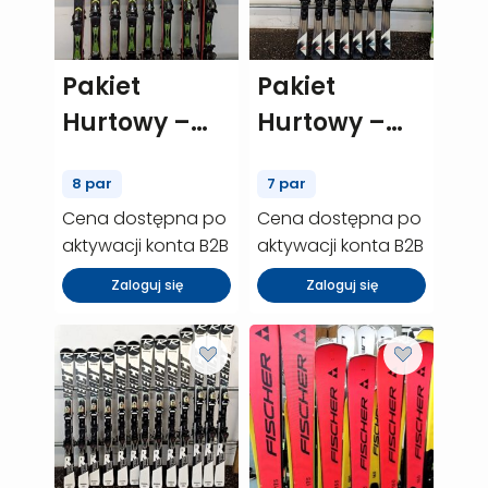
Pakiet
Pakiet
Hurtowy –
Hurtowy –
Fischer the
Elan Explore
8 par
7 par
curv TI – 8
72 – 7 szt.
Cena dostępna po
Cena dostępna po
szt. (P00019)
(P00123)
aktywacji konta B2B
aktywacji konta B2B
Zaloguj się
Zaloguj się