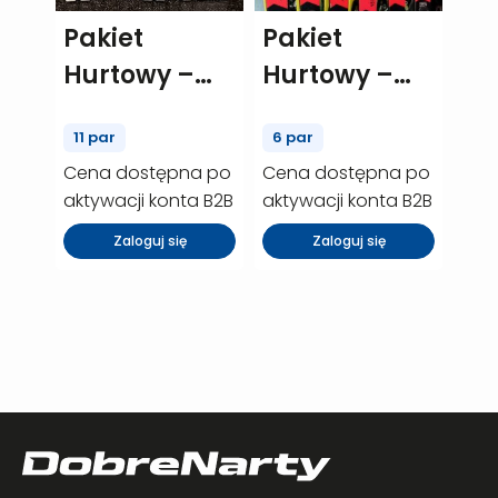
Pakiet
Pakiet
Hurtowy –
Hurtowy –
Rossignol
Fischer Curv
11 par
6 par
React rt – 11
– 6 szt.
Cena dostępna po
Cena dostępna po
szt. (P00453)
(P00359)
aktywacji konta B2B
aktywacji konta B2B
Zaloguj się
Zaloguj się