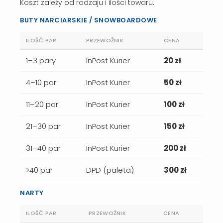
Koszt zależy od rodzaju i ilości towaru.
BUTY NARCIARSKIE / SNOWBOARDOWE
ILOŚĆ PAR
PRZEWOŹNIK
CENA
1–3 pary
InPost Kurier
20 zł
4–10 par
InPost Kurier
50 zł
11–20 par
InPost Kurier
100 zł
21–30 par
InPost Kurier
150 zł
31–40 par
InPost Kurier
200 zł
>40 par
DPD (paleta)
300 zł
NARTY
ILOŚĆ PAR
PRZEWOŹNIK
CENA