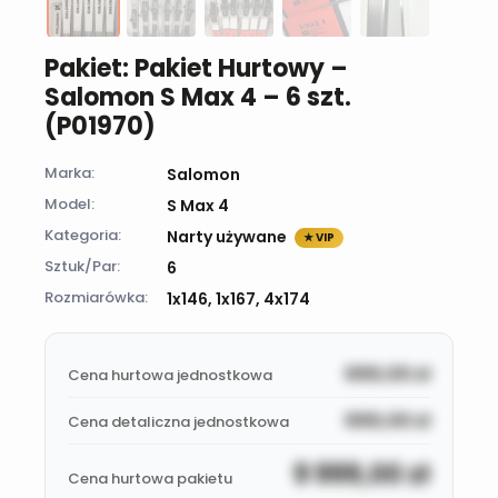
Pakiet: Pakiet Hurtowy –
Salomon S Max 4 – 6 szt.
(P01970)
Marka:
Salomon
Model:
S Max 4
Kategoria:
Narty używane
★ VIP
Sztuk/Par:
6
Rozmiarówka:
1x146, 1x167, 4x174
999,00
zł
Cena hurtowa jednostkowa
999,00
zł
Cena detaliczna jednostkowa
9 999,00
zł
Cena hurtowa pakietu