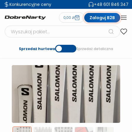
Konkurencyjne ceny
+48 601 846 347
Zaloguj B2B
0,00 zł
Szukaj produktów
Sprzedaż hurtowa
Sprzedaż detaliczna