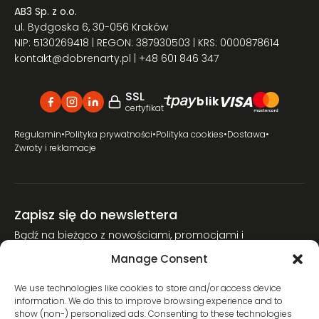
AB3 Sp. z o.o.
ul. Bydgoska 6, 30-056 Kraków
NIP: 5130269418 | REGON: 387930503 | KRS: 0000878614
kontakt@dobrenarty.pl
| +48 601 846 347
SSL
VISA
blik
certyfikat
Regulamin
•
Polityka prywatności
•
Polityka cookies
•
Dostawa
•
Zwroty i reklamacje
Zapisz się do newslettera
Bądź na bieżąco z nowościami, promocjami i
poradnikami narciarskimi.
Manage Consent
Dołącz do naszej społeczności miłośników nart.
We use technologies like cookies to store and/or access device
information. We do this to improve browsing experience and to
show (non-) personalized ads. Consenting to these technologies