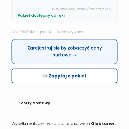
Wszystkie ceny brutto (zawierają VAT)
Pakiet dostępny od ręki
SKU: P01970
Kategoria: NU — Narty używane
Zarejestruj się by zobaczyć ceny
hurtowe →
Zapytaj o pakiet
Koszty dostawy
Wysyłki realizujemy za pośrednictwem
Globkurier
.