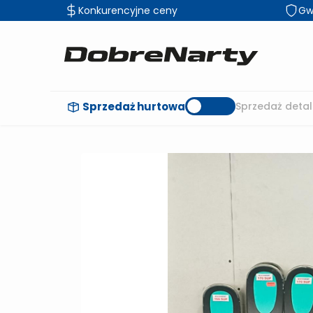
Konkurencyjne ceny
Gw
Sprzedaż hurtowa
Sprzedaż detal