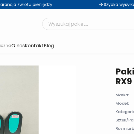
arancja zwrotu pieniędzy
Szybka wysyłk
Szukaj produktów
O nas
Kontakt
Blog
iczna
Paki
RX9 
Marka:
Model:
Kategori
Sztuk/Par
Rozmiaró