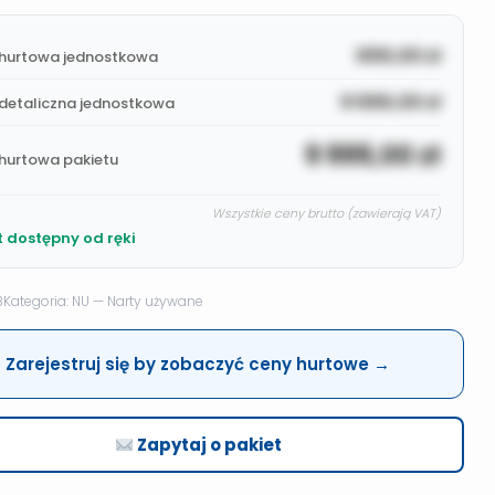
999,00
zł
hurtowa jednostkowa
9 999,00
zł
detaliczna jednostkowa
9 999,00
zł
hurtowa pakietu
Wszystkie ceny brutto (zawierają VAT)
t dostępny od ręki
8
Kategoria: NU — Narty używane
Zarejestruj się by zobaczyć ceny hurtowe →
Zapytaj o pakiet