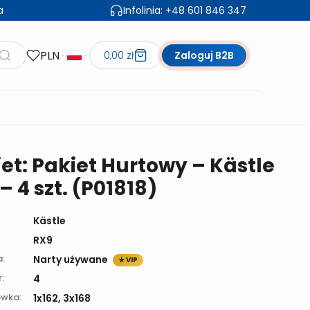
a
Infolinia:
+48 601 846 347
PLN
0,00 zł
Zaloguj B2B
et: Pakiet Hurtowy – Kästle
– 4 szt. (P01818)
Kästle
RX9
a:
Narty używane
★ VIP
:
4
wka:
1x162, 3x168