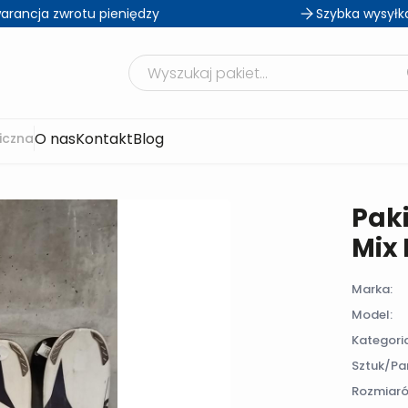
arancja zwrotu pieniędzy
Szybka wysyłk
Szukaj produktów
O nas
Kontakt
Blog
iczna
Pak
Mix 
Marka:
Model:
Kategori
Sztuk/Par
Rozmiaró