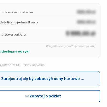
999,00
zł
hurtowa jednostkowa
999,00
zł
detaliczna jednostkowa
9 999,00
zł
hurtowa pakietu
Wszystkie ceny brutto (zawierają VAT)
t dostępny od ręki
4
Kategoria: NU — Narty używane
Zarejestruj się by zobaczyć ceny hurtowe →
Zapytaj o pakiet