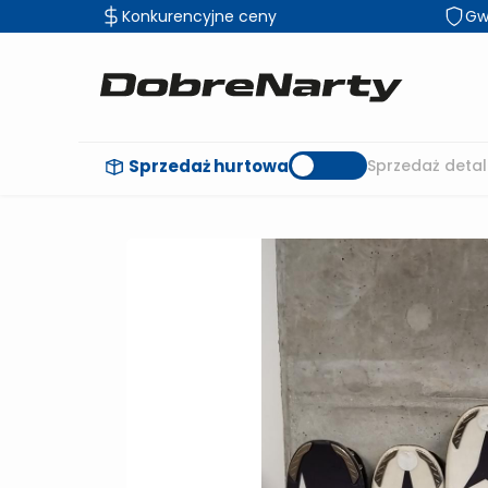
Konkurencyjne ceny
Gw
Sprzedaż hurtowa
Sprzedaż detal