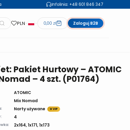
a
Infolinia:
+48 601 846 347
PLN
0,00 zł
Zaloguj B2B
iet: Pakiet Hurtowy – ATOMIC
Nomad – 4 szt. (P01764)
ATOMIC
Mix Nomad
a:
Narty używane
★ VIP
:
4
wka:
2x164, 1x171, 1x173