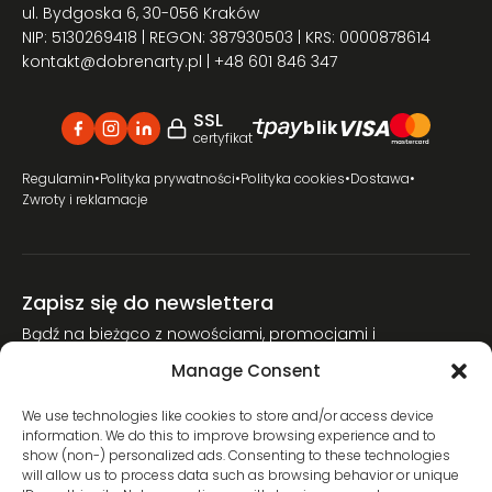
ul. Bydgoska 6, 30-056 Kraków
NIP: 5130269418 | REGON: 387930503 | KRS: 0000878614
kontakt@dobrenarty.pl
| +48 601 846 347
SSL
VISA
blik
certyfikat
Regulamin
•
Polityka prywatności
•
Polityka cookies
•
Dostawa
•
Zwroty i reklamacje
Zapisz się do newslettera
Bądź na bieżąco z nowościami, promocjami i
poradnikami narciarskimi.
Manage Consent
Dołącz do naszej społeczności miłośników nart.
We use technologies like cookies to store and/or access device
information. We do this to improve browsing experience and to
show (non-) personalized ads. Consenting to these technologies
will allow us to process data such as browsing behavior or unique
Wyrażam zgodę na przetwarzanie moich danych osobowych w