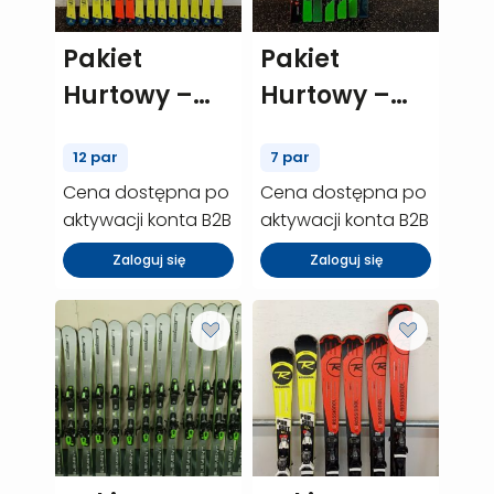
Pakiet
Pakiet
Hurtowy –
Hurtowy –
Salomon
Elan
12 par
7 par
Max 06 – 12
Amphibio 10
Cena dostępna po
Cena dostępna po
szt. (P00073)
– 7 szt.
aktywacji konta B2B
aktywacji konta B2B
(P00094)
Zaloguj się
Zaloguj się