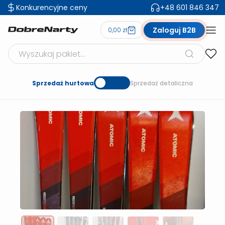
Konkurencyjne ceny
+48 601 846 347
Zaloguj B2B
0,00 zł
Szukaj produktów
Sprzedaż hurtowa
Sprzedaż detaliczna