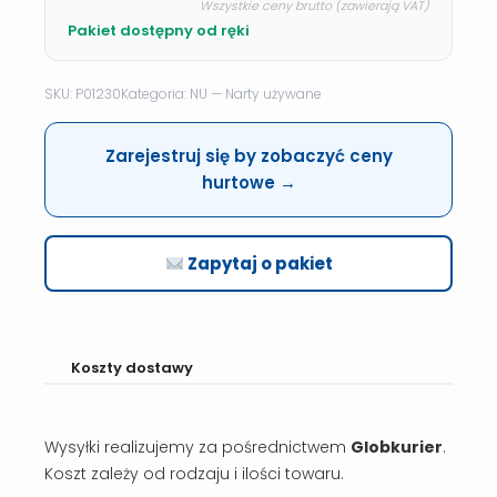
Wszystkie ceny brutto (zawierają VAT)
Pakiet dostępny od ręki
SKU: P01230
Kategoria: NU — Narty używane
Zarejestruj się by zobaczyć ceny
hurtowe →
Zapytaj o pakiet
Koszty dostawy
Wysyłki realizujemy za pośrednictwem
Globkurier
.
Koszt zależy od rodzaju i ilości towaru.