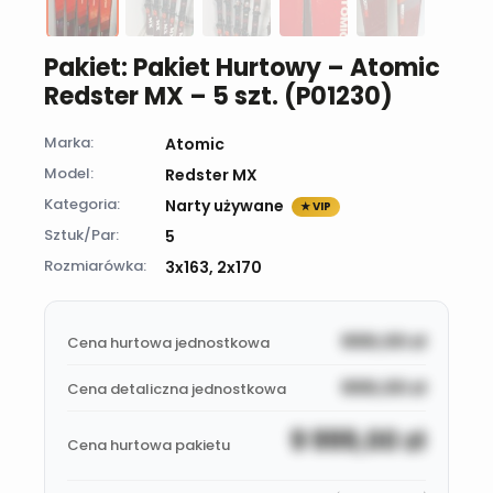
Pakiet: Pakiet Hurtowy – Atomic
Redster MX – 5 szt. (P01230)
Marka:
Atomic
Model:
Redster MX
Kategoria:
Narty używane
★ VIP
Sztuk/Par:
5
Rozmiarówka:
3x163, 2x170
999,00
zł
Cena hurtowa jednostkowa
999,00
zł
Cena detaliczna jednostkowa
9 999,00
zł
Cena hurtowa pakietu