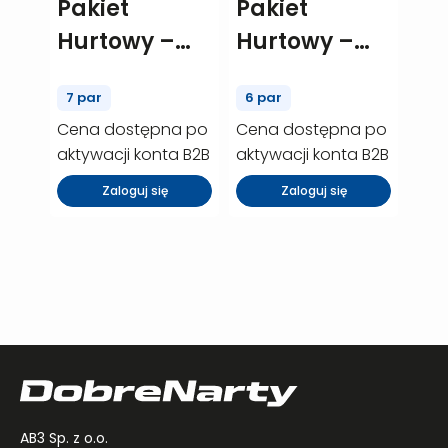
Pakiet
Pakiet
Hurtowy –
Hurtowy –
Elan element
Rossignol
7 par
6 par
74 RS – 7 szt.
Pursuit P400
Cena dostępna po
Cena dostępna po
(P00308)
– 6 szt.
aktywacji konta B2B
aktywacji konta B2B
(P00457)
Zaloguj się
Zaloguj się
AB3 Sp. z o.o.