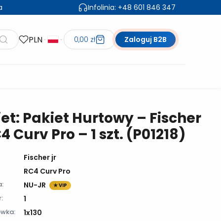
a
Infolinia:
+48 601 846 347
PLN
0,00 zł
Zaloguj B2B
et: Pakiet Hurtowy – Fischer
C4 Curv Pro – 1 szt. (P01218)
Fischer jr
RC4 Curv Pro
a:
NU-JR
★ VIP
:
1
wka:
1x130