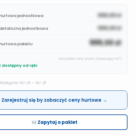
999,00
zł
hurtowa jednostkowa
999,00
zł
detaliczna jednostkowa
999,00
zł
hurtowa pakietu
Wszystkie ceny brutto (zawierają VAT)
t dostępny od ręki
8
Kategoria: NU-JR — NU-JR
Zarejestruj się by zobaczyć ceny hurtowe →
Zapytaj o pakiet