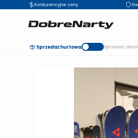
Konkurencyjne ceny
Gw
Sprzedaż hurtowa
Sprzedaż detal