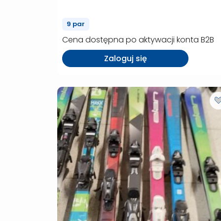
team/Supershape – 9
9 par
szt. (P01590)
Cena dostępna po aktywacji konta B2B
Zaloguj się