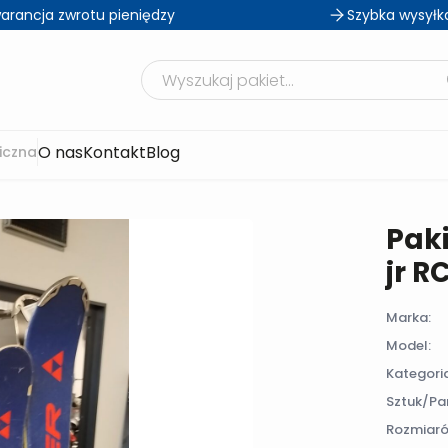
arancja zwrotu pieniędzy
Szybka wysyłk
Szukaj produktów
O nas
Kontakt
Blog
iczna
Paki
jr R
Marka:
Model:
Kategori
Sztuk/Par
Rozmiaró