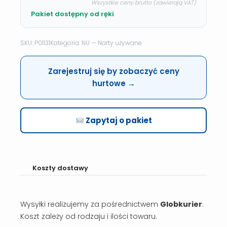
Wszystkie ceny brutto (zawierają VAT)
Pakiet dostępny od ręki
SKU: P01131
Kategoria: NU — Narty używane
Zarejestruj się by zobaczyć ceny
hurtowe →
Zapytaj o pakiet
Koszty dostawy
Wysyłki realizujemy za pośrednictwem
Globkurier
.
Koszt zależy od rodzaju i ilości towaru.