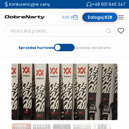
Konkurencyjne ceny
+48 601 846 347
Zaloguj B2B
0,00 zł
Szukaj produktów
Sprzedaż hurtowa
Sprzedaż detaliczna