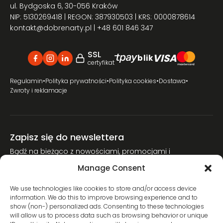
ul. Bydgoska 6, 30-056 Kraków
NIP: 5130269418 | REGON: 387930503 | KRS: 0000878614
kontakt@dobrenarty.pl
| +48 601 846 347
SSL
VISA
blik
certyfikat
Regulamin
•
Polityka prywatności
•
Polityka cookies
•
Dostawa
•
Zwroty i reklamacje
Zapisz się do newslettera
Bądź na bieżąco z nowościami, promocjami i
poradnikami narciarskimi.
Manage Consent
Dołącz do naszej społeczności miłośników nart.
We use technologies like cookies to store and/or access device
information. We do this to improve browsing experience and to
show (non-) personalized ads. Consenting to these technologies
will allow us to process data such as browsing behavior or unique
Wyrażam zgodę na przetwarzanie moich danych osobowych w