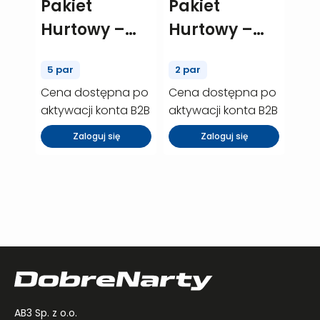
Pakiet
Pakiet
Hurtowy –
Hurtowy –
ELAN
Rossignol
5 par
2 par
element W –
Radical – 2
Cena dostępna po
Cena dostępna po
5 szt.
szt. (P00048)
aktywacji konta B2B
aktywacji konta B2B
(P00309)
Zaloguj się
Zaloguj się
AB3 Sp. z o.o.