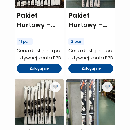
Pakiet
Pakiet
Hurtowy –
Hurtowy –
Rossignol
Elan element
11 par
2 par
React rt – 11
w – 2 szt.
Cena dostępna po
Cena dostępna po
szt. (P00453)
(P00317)
aktywacji konta B2B
aktywacji konta B2B
Zaloguj się
Zaloguj się