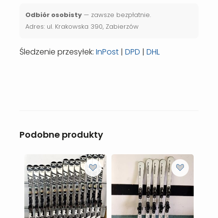
Odbiór osobisty
— zawsze bezpłatnie.
Adres: ul. Krakowska 390, Zabierzów
Śledzenie przesyłek:
InPost
|
DPD
|
DHL
Podobne produkty