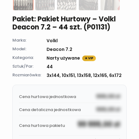
Pakiet: Pakiet Hurtowy – Volkl
Deacon 7.2 – 44 szt. (P01131)
Marka:
Volkl
Model:
Deacon 7.2
Kategoria:
Narty używane
★ VIP
Sztuk/Par:
44
Rozmiarówka:
3x144, 10x151, 13x158, 12x165, 6x172
999,00
zł
Cena hurtowa jednostkowa
999,00
zł
Cena detaliczna jednostkowa
99 999,00
zł
Cena hurtowa pakietu