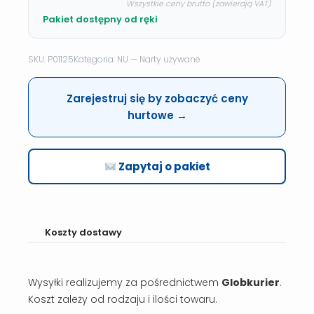
Wszystkie ceny brutto (zawierają VAT)
Pakiet dostępny od ręki
SKU: P01125
Kategoria: NU — Narty używane
Zarejestruj się by zobaczyć ceny
hurtowe →
Zapytaj o pakiet
Koszty dostawy
Wysyłki realizujemy za pośrednictwem
Globkurier
.
Koszt zależy od rodzaju i ilości towaru.