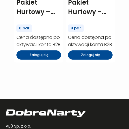
Pakiet
Pakiet
Hurtowy –
Hurtowy –
Fischer The
Fischer the
6 par
8 par
Curve XTR –
curv TI – 8
Cena dostępna po
Cena dostępna po
6 szt.
szt. (P00019)
aktywacji konta B2B
aktywacji konta B2B
(P00014)
Zaloguj się
Zaloguj się
AB3 Sp. z o.o.