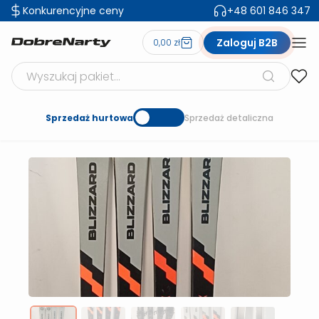
Konkurencyjne ceny
+48 601 846 347
Zaloguj B2B
0,00 zł
Szukaj produktów
Sprzedaż hurtowa
Sprzedaż detaliczna