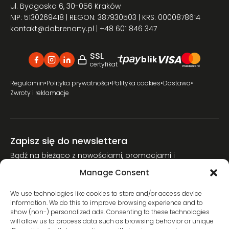
ul. Bydgoska 6, 30-056 Kraków
NIP: 5130269418 | REGON: 387930503 | KRS: 0000878614
kontakt@dobrenarty.pl
| +48 601 846 347
SSL
VISA
blik
certyfikat
Regulamin
•
Polityka prywatności
•
Polityka cookies
•
Dostawa
•
Zwroty i reklamacje
Zapisz się do newslettera
Bądź na bieżąco z nowościami, promocjami i
poradnikami narciarskimi.
Manage Consent
Dołącz do naszej społeczności miłośników nart.
We use technologies like cookies to store and/or access device
information. We do this to improve browsing experience and to
show (non-) personalized ads. Consenting to these technologies
will allow us to process data such as browsing behavior or unique
Wyrażam zgodę na przetwarzanie moich danych osobowych w