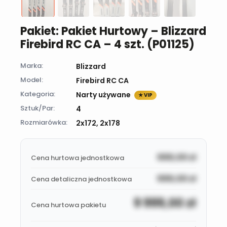
Pakiet: Pakiet Hurtowy – Blizzard
Firebird RC CA – 4 szt. (P01125)
Marka:
Blizzard
Model:
Firebird RC CA
Kategoria:
Narty używane
★ VIP
Sztuk/Par:
4
Rozmiarówka:
2x172, 2x178
999,00
zł
Cena hurtowa jednostkowa
999,00
zł
Cena detaliczna jednostkowa
9 999,00
zł
Cena hurtowa pakietu