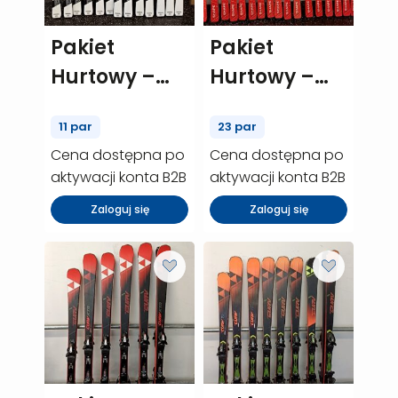
Pakiet
Pakiet
Hurtowy –
Hurtowy –
Rossignol
Head shape
11 par
23 par
React rt – 11
rx – 23 szt.
Cena dostępna po
Cena dostępna po
szt. (P00453)
(P00083)
aktywacji konta B2B
aktywacji konta B2B
Zaloguj się
Zaloguj się