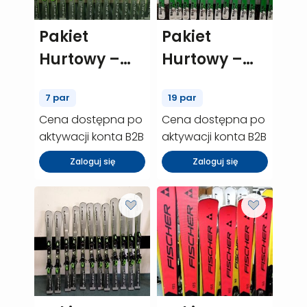
Pakiet
Pakiet
Hurtowy –
Hurtowy –
Elan element
HEAD shape
7 par
19 par
74 RS – 7 szt.
3.0 – 19 szt.
Cena dostępna po
Cena dostępna po
(P00308)
(P00445)
aktywacji konta B2B
aktywacji konta B2B
Zaloguj się
Zaloguj się