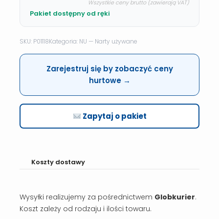
Wszystkie ceny brutto (zawierają VAT)
Pakiet dostępny od ręki
SKU: P01118
Kategoria: NU — Narty używane
Zarejestruj się by zobaczyć ceny
hurtowe →
Zapytaj o pakiet
Koszty dostawy
Wysyłki realizujemy za pośrednictwem
Globkurier
.
Koszt zależy od rodzaju i ilości towaru.