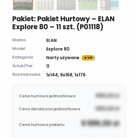
Pakiet: Pakiet Hurtowy – ELAN
Explore 80 – 11 szt. (P01118)
Marka:
ELAN
Model:
Explore 80
Kategoria:
Narty używane
★ VIP
Sztuk/Par:
11
Rozmiarówka:
1x144, 9x168, 1x176
999,00
zł
Cena hurtowa jednostkowa
999,00
zł
Cena detaliczna jednostkowa
9 999,00
zł
Cena hurtowa pakietu