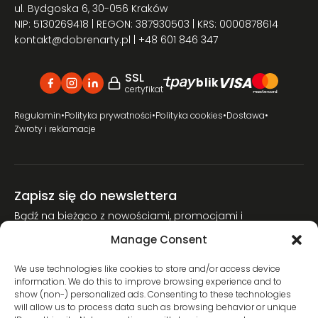
ul. Bydgoska 6, 30-056 Kraków
NIP: 5130269418 | REGON: 387930503 | KRS: 0000878614
kontakt@dobrenarty.pl
| +48 601 846 347
SSL
VISA
blik
certyfikat
Regulamin
•
Polityka prywatności
•
Polityka cookies
•
Dostawa
•
Zwroty i reklamacje
Zapisz się do newslettera
Bądź na bieżąco z nowościami, promocjami i
poradnikami narciarskimi.
Manage Consent
Dołącz do naszej społeczności miłośników nart.
We use technologies like cookies to store and/or access device
information. We do this to improve browsing experience and to
show (non-) personalized ads. Consenting to these technologies
will allow us to process data such as browsing behavior or unique
Wyrażam zgodę na przetwarzanie moich danych osobowych w