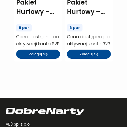
Pakiet
Pakiet
Hurtowy –
Hurtowy –
Elan element
Fischer Curv
8 par
6 par
74 RS – 8 szt.
– 6 szt.
Cena dostępna po
Cena dostępna po
(P00318)
(P00359)
aktywacji konta B2B
aktywacji konta B2B
Zaloguj się
Zaloguj się
AB3 Sp. z o.o.