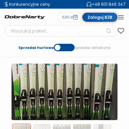
Konkurencyjne ceny
+48 601 846 347
Zaloguj B2B
0,00 zł
Szukaj produktów
Sprzedaż hurtowa
Sprzedaż detaliczna