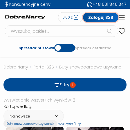
Konkurencyjne ceny
+48 601 846 347
Zaloguj B2B
0,00 zł
Szukaj produktów
Sprzedaż hurtowa
Sprzedaż detaliczna
Dobre Narty
›
Portal B2B
›
Buty snowboardowe używane
Filtry
1
Posortowane według naj
Wyświetlanie wszystkich wyników: 2
Sortuj według:
wyczyść filtry
Buty snowboardowe używane