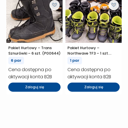
Pakiet Hurtowy – Trans
Pakiet Hurtowy –
Sznurówki – 6 szt. (P00644)
Northwave TF3 – 1 szt.
(P00634)
6 par
1 par
Cena dostępna po
Cena dostępna po
aktywacji konta B2B
aktywacji konta B2B
Zaloguj się
Zaloguj się