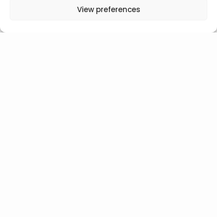
View preferences
AB3 Sp. z o.o.
ul. Bydgoska 6, 30-056 Kraków
NIP: 5130269418 | REGON: 387930503 | KRS: 0000878614
kontakt@dobrenarty.pl
| +48 601 846 347