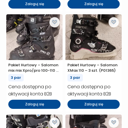
Zaloguj się
Zaloguj się
Pakiet Hurtowy – Salomon
Pakiet Hurtowy – Salomon
mix mix Xpro/pro 100-110 –
XMax 110 – 3 szt. (P01365)
3 szt. (P01368)
3 par
3 par
Cena dostępna po
Cena dostępna po
aktywacji konta B2B
aktywacji konta B2B
Zaloguj się
Zaloguj się