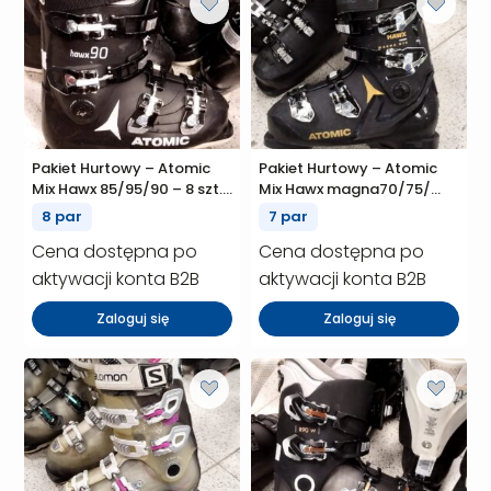
Pakiet Hurtowy – Atomic
Pakiet Hurtowy – Atomic
Mix Hawx 85/95/90 – 8 szt.
Mix Hawx magna70/75/
(P01119)
Hawx am – 7 szt. (P01112)
8 par
7 par
Cena dostępna po
Cena dostępna po
aktywacji konta B2B
aktywacji konta B2B
Zaloguj się
Zaloguj się