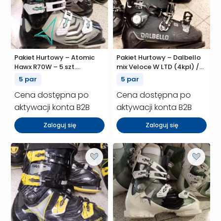
Pakiet Hurtowy – Atomic
Pakiet Hurtowy – Dalbello
Hawx R70W – 5 szt.
mix Veloce W LTD (4kpl) /
(P01067)
DS LTD AX W (1kpl) – 5 szt.
5 par
5 par
(P01066)
Cena dostępna po
Cena dostępna po
aktywacji konta B2B
aktywacji konta B2B
Zaloguj się
Zaloguj się