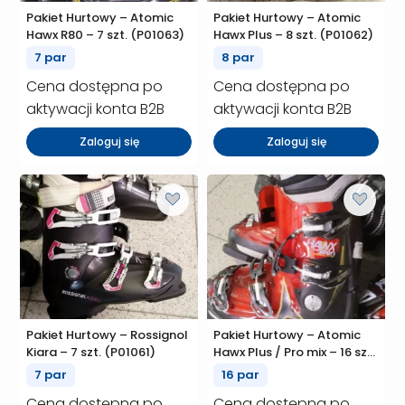
Pakiet Hurtowy – Atomic
Pakiet Hurtowy – Atomic
Hawx R80 – 7 szt. (P01063)
Hawx Plus – 8 szt. (P01062)
7 par
8 par
Cena dostępna po
Cena dostępna po
aktywacji konta B2B
aktywacji konta B2B
Zaloguj się
Zaloguj się
Pakiet Hurtowy – Rossignol
Pakiet Hurtowy – Atomic
Kiara – 7 szt. (P01061)
Hawx Plus / Pro mix – 16 szt.
(P01058)
7 par
16 par
Cena dostępna po
Cena dostępna po