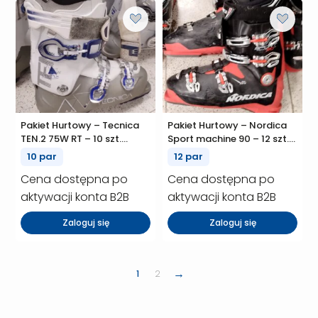
Pakiet Hurtowy – Tecnica
Pakiet Hurtowy – Nordica
TEN.2 75W RT – 10 szt.
Sport machine 90 – 12 szt.
(P01016)
(P01013)
10 par
12 par
Cena dostępna po
Cena dostępna po
aktywacji konta B2B
aktywacji konta B2B
Zaloguj się
Zaloguj się
→
1
2