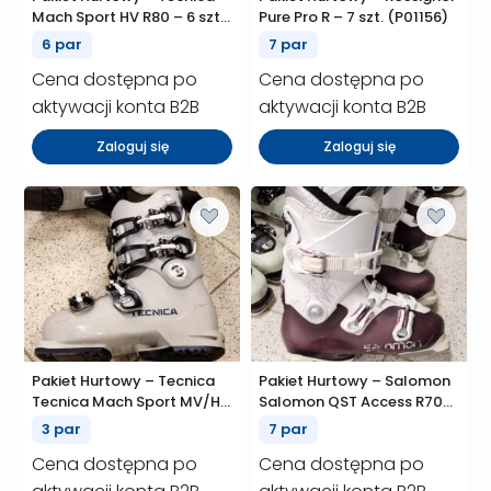
Mach Sport HV R80 – 6 szt.
Pure Pro R – 7 szt. (P01156)
(P01157)
6 par
7 par
Cena dostępna po
Cena dostępna po
aktywacji konta B2B
aktywacji konta B2B
Zaloguj się
Zaloguj się
Pakiet Hurtowy – Tecnica
Pakiet Hurtowy – Salomon
Tecnica Mach Sport MV/HV
Salomon QST Access R70W
R65/75/85 – 3 szt. (P01149)
– 7 szt. (P01144)
3 par
7 par
Cena dostępna po
Cena dostępna po