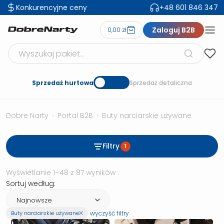
Konkurencyjne ceny
+48 601 846 347
Zaloguj B2B
0,00 zł
Szukaj produktów
Sprzedaż hurtowa
Sprzedaż detaliczna
Dobre Narty
›
Portal B2B
›
Buty narciarskie używane
Filtry
1
Posortowane według najnows
Wyświetlanie 1–48 z 87 wyników
Sortuj według:
wyczyść filtry
Buty narciarskie używane