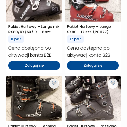
Pakiet Hurtowy – Lange mix
Pakiet Hurtowy – Lange
RX80/RX/SX/LX – 8 szt.
SX80 – 17 szt. (P01177)
(P01190)
8 par
17 par
Cena dostępna po
Cena dostępna po
aktywacji konta B2B
aktywacji konta B2B
Zaloguj się
Zaloguj się
Pakiet Hurtowy – Tecnica
Pakiet Hurtowy – Rossignol