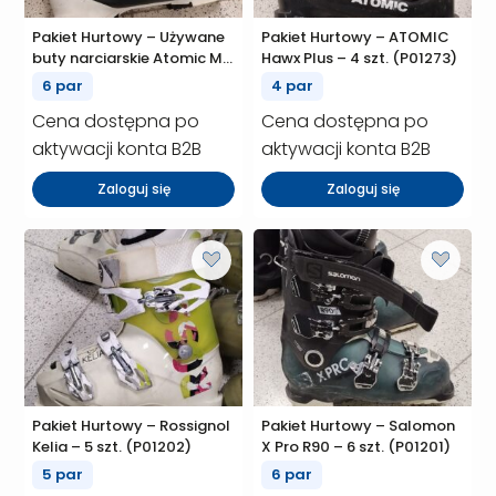
Pakiet Hurtowy – Używane
Pakiet Hurtowy – ATOMIC
buty narciarskie Atomic Mix
Hawx Plus – 4 szt. (P01273)
Hawx pro/Hawx
6 par
4 par
plus/Hawx90 – 6 szt.
Cena dostępna po
Cena dostępna po
(P01358)
aktywacji konta B2B
aktywacji konta B2B
Zaloguj się
Zaloguj się
Pakiet Hurtowy – Rossignol
Pakiet Hurtowy – Salomon
Kelia – 5 szt. (P01202)
X Pro R90 – 6 szt. (P01201)
5 par
6 par