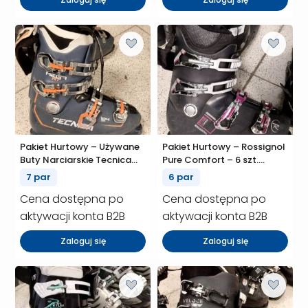
Pakiet Hurtowy – Używane
Pakiet Hurtowy – Rossignol
Buty Narciarskie Tecnica
Pure Comfort – 6 szt.
Mega RT 104mm – 7 szt.
(P01069)
7 par
6 par
(P01070)
Cena dostępna po
Cena dostępna po
aktywacji konta B2B
aktywacji konta B2B
Zaloguj się
Zaloguj się