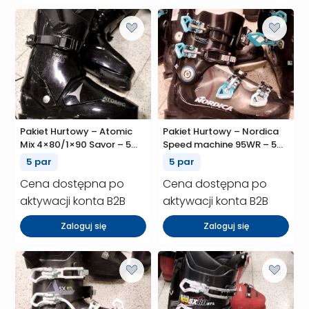
Pakiet Hurtowy – Atomic
Pakiet Hurtowy – Nordica
Mix 4×80/1×90 Savor – 5
Speed machine 95WR – 5
szt. (P01193)
szt. (P01192)
5 par
5 par
Cena dostępna po
Cena dostępna po
aktywacji konta B2B
aktywacji konta B2B
Zaloguj się
Zaloguj się