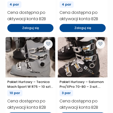
GW – 4 szt. (P02291)
4 par
4 par
Cena dostępna po
Cena dostępna po
aktywacji konta B2B
aktywacji konta B2B
Zaloguj się
Zaloguj się
Pakiet Hurtowy – Tecnica
Pakiet Hurtowy – Salomon
Mach Sport W R75 – 10 szt.
Pro/XPro 70-80 – 3 szt.
(P01680)
(P01370)
10 par
3 par
Cena dostępna po
Cena dostępna po
aktywacji konta B2B
aktywacji konta B2B