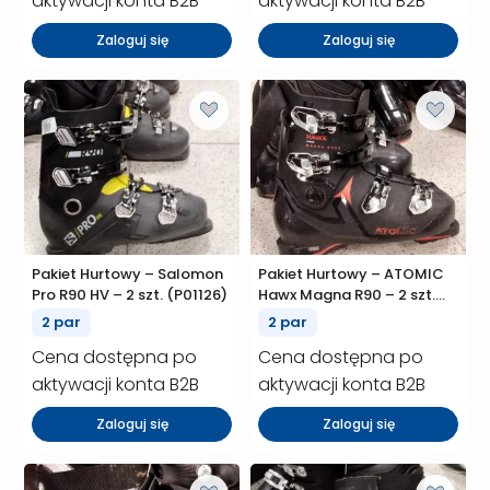
aktywacji konta B2B
aktywacji konta B2B
Zaloguj się
Zaloguj się
Pakiet Hurtowy – Salomon
Pakiet Hurtowy – ATOMIC
Pro R90 HV – 2 szt. (P01126)
Hawx Magna R90 – 2 szt.
(P01120)
2 par
2 par
Cena dostępna po
Cena dostępna po
aktywacji konta B2B
aktywacji konta B2B
Zaloguj się
Zaloguj się