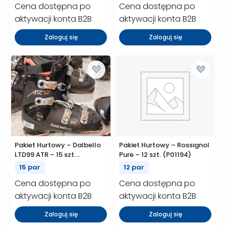
Cena dostępna po
Cena dostępna po
aktywacji konta B2B
aktywacji konta B2B
Zaloguj się
Zaloguj się
Pakiet Hurtowy – Dalbello
Pakiet Hurtowy – Rossignol
LTD99 ATR – 15 szt.
Pure – 12 szt. (P01194)
(P01200)
15 par
12 par
Cena dostępna po
Cena dostępna po
aktywacji konta B2B
aktywacji konta B2B
Zaloguj się
Zaloguj się