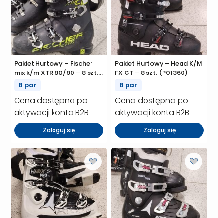
Pakiet Hurtowy – Fischer
Pakiet Hurtowy – Head K/M
mix k/m XTR 80/90 – 8 szt.
FX GT – 8 szt. (P01360)
(P01361)
8 par
8 par
Cena dostępna po
Cena dostępna po
aktywacji konta B2B
aktywacji konta B2B
Zaloguj się
Zaloguj się