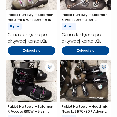
Pakiet Hurtowy – Salomon
Pakiet Hurtowy – Salomon
mix XPro R70-R80W – 6 szt.
X Pro R90W – 4 szt.
(P01099)
(P01096)
6 par
4 par
Cena dostępna po
Cena dostępna po
aktywacji konta B2B
aktywacji konta B2B
Zaloguj się
Zaloguj się
Pakiet Hurtowy – Salomon
Pakiet Hurtowy – Head mix
X Access R80W – 5 szt.
Nexo Lyt R70-80 / Advant
(P01094)
Edge R75 – 9 szt. (P01084)