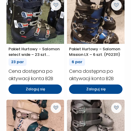
Pakiet Hurtowy – Salomon
Pakiet Hurtowy – Salomon
select wide – 23 szt.
Mission LX – 6 szt. (P02311)
(P02457)
23 par
6 par
Cena dostępna po
Cena dostępna po
aktywacji konta B2B
aktywacji konta B2B
Zaloguj się
Zaloguj się